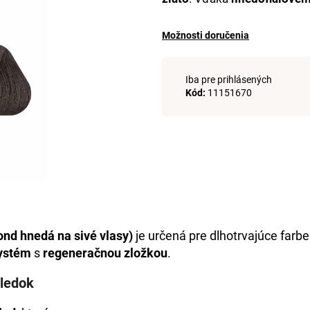
+DE LUXE FARBA 1/0 ČIERNA 60ML
DE LUXE OXIDAN
€43,43
€43,43
Možnosti doručenia
Iba pre prihlásených
Kód:
11151670
ond hnedá na sivé vlasy)
je určená pre dlhotrvajúce farb
ystém
s
regeneračnou zložkou
.
sledok