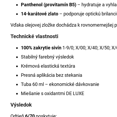
Panthenol (provitamín B5)
– hydratuje a vyhla
14-karátové zlato
– podporuje optickú brilanci
Vďaka olejovej zložke dochádza k rovnomernejšej p
Technické vlastnosti
100% zakrytie sivín
1-9/0; X/00; X/40; X/50; X
Stabilný farebný výsledok
Krémová elastická textúra
Presná aplikácia bez stekania
Tuba 60 ml – ekonomické dávkovanie
Miešanie s oxidantmi DE LUXE
Výsledok
Odtieň
6/70
poskytuje: