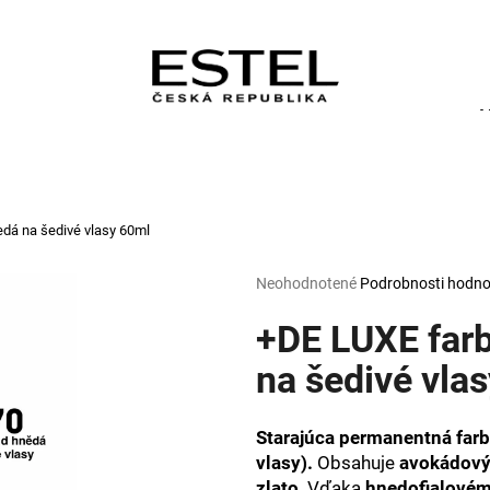
FARBY NA VLASY
KADERNÍCKE POTREBY
Čo potrebujete nájsť?
HĽADAŤ
dá na šedivé vlasy 60ml
Priemerné
Neohodnotené
Podrobnosti hodno
Odporúčame
hodnotenie
produktu
+DE LUXE far
je
0,0
na šedivé vla
z
5
hviezdičiek.
Starajúca permanentná far
vlasy).
Obsahuje
avokádový
zlato
. Vďaka
hnedofialovém