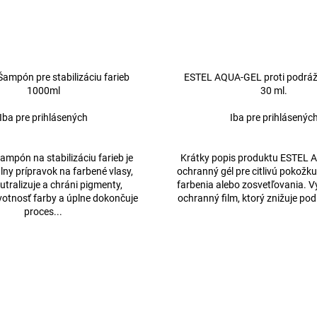
ampón pre stabilizáciu farieb
ESTEL AQUA-GEL proti podráž
1000ml
30 ml.
Iba pre prihlásených
Iba pre prihlásenýc
mpón na stabilizáciu farieb je
Krátky popis produktu ESTEL 
lny prípravok na farbené vlasy,
ochranný gél pre citlivú pokožk
utralizuje a chráni pigmenty,
farbenia alebo zosvetľovania. V
ivotnosť farby a úplne dokončuje
ochranný film, ktorý znižuje pod
proces...