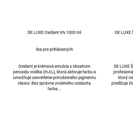
DE LUXE Oxidant 6% 1000 ml
DE LUXE Š
Iba pre prihlásených
Oxidant je krémová emulzia s obsahom
DE LUXE Ša
peroxidu vodíka (H₂O₂), ktorá aktivuje farbu a
profesioná
umožňuje zesvetlenie prirodzeného pigmentu
ktorý ne
vlasov. Bez správne zvoleného oxidanta
predlžuje ž
farba...