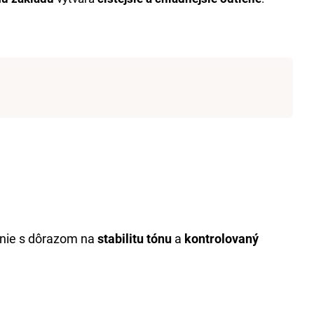
T 6% 1000 ML
enie s dôrazom na
stabilitu tónu
a
kontrolovaný