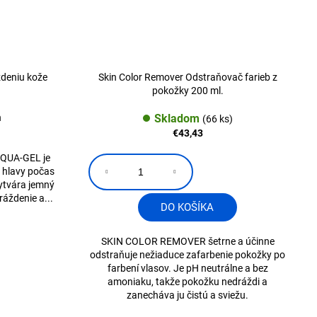
deniu kože
Skin Color Remover Odstraňovač farieb z
pokožky 200 ml.
h
Skladom
(66 ks)
€43,43
AQUA-GEL je
u hlavy počas
ytvára jemný
ráždenie a...
DO KOŠÍKA
SKIN COLOR REMOVER šetrne a účinne
odstraňuje nežiaduce zafarbenie pokožky po
farbení vlasov. Je pH neutrálne a bez
amoniaku, takže pokožku nedráždi a
zanecháva ju čistú a sviežu.