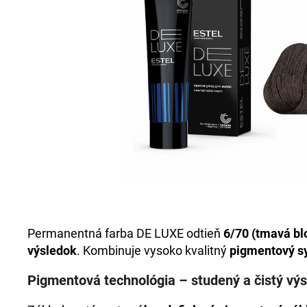
+DE LUXE FARBA 3/0 TMAVOHNEDÁ
60ML
€43,43
Permanentná farba DE LUXE odtieň
6/70 (tmavá bl
výsledok
. Kombinuje vysoko kvalitný
pigmentový s
Pigmentová technológia – studený a čistý vý