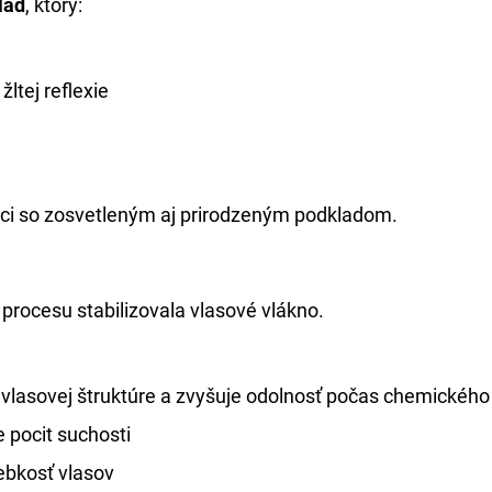
lad
, ktorý:
ltej reflexie
ráci so zosvetleným aj prirodzeným podkladom.
procesu stabilizovala vlasové vlákno.
vlasovej štruktúre a zvyšuje odolnosť počas chemického
e pocit suchosti
ebkosť vlasov