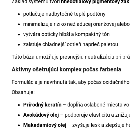
Základ systému tvorí
hnedofialový pigmentový zák
potlačuje nadbytočné teplé podtóny
minimalizuje riziko nežiaducej oranžovej alebo ž
vytvára opticky hlbší a kompaktný tón
zaisťuje chladnejší odtieň naprieč paletou
Táto báza umožňuje presnejšiu neutralizáciu pri p
Aktívny ošetrujúci komplex počas farbenia
Formulácia je navrhnutá tak, aby počas oxidačného 
Obsahuje:
Prírodný keratín
– dopĺňa oslabené miesta vo 
Avokádový olej
– podporuje elasticitu a znižuj
Makadamiový olej
– zvyšuje lesk a zlepšuje h