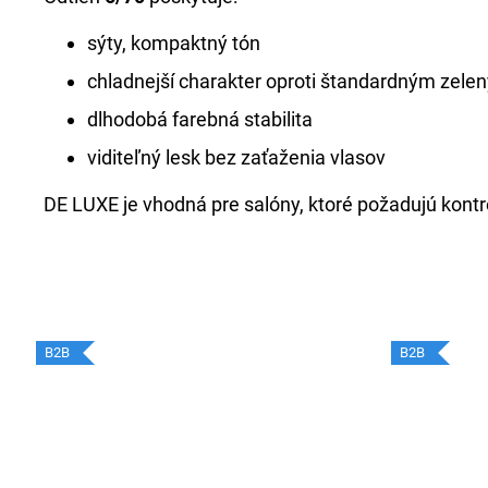
sýty, kompaktný tón
chladnejší charakter oproti štandardným zel
dlhodobá farebná stabilita
viditeľný lesk bez zaťaženia vlasov
DE LUXE je vhodná pre salóny, ktoré požadujú kontro
B2B
B2B