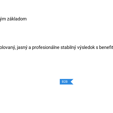
eným základom
lovaný, jasný a profesionálne stabilný výsledok s benefi
B2B