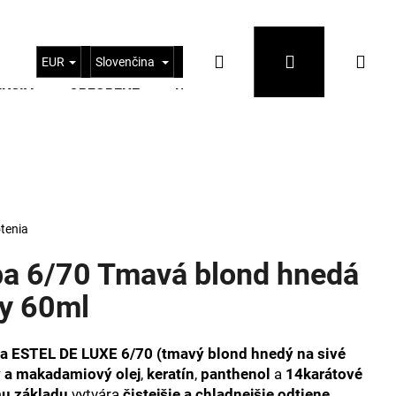
Hľadať
Prihlásenie
Nák
EUR
Slovenčina
AKCIA
OBĽÚBENÉ
KONTAKTY
BLOG
koš
tenia
ba 6/70 Tmavá blond hnedá
sy 60ml
Nasledujúce
ba ESTEL DE LUXE 6/70 (tmavý blond hnedý na sivé
 a makadamiový olej
,
keratín
,
panthenol
a
14karátové
u základu
vytvára
čistejšie a chladnejšie odtiene
.