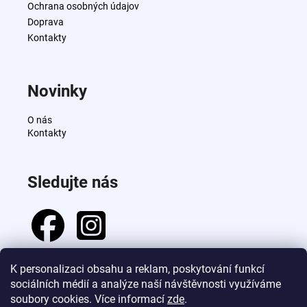
t
Ochrana osobných údajov
i
i
Doprava
e
e
Kontakty
p
r
v
k
Novinky
y
v
O nás
ý
Kontakty
p
i
s
Sledujte nás
u
K personalizaci obsahu a reklam, poskytování funkcí
sociálních médií a analýze naší návštěvnosti využíváme
Prijímame online platby
soubory cookies. Více informací
zde
.