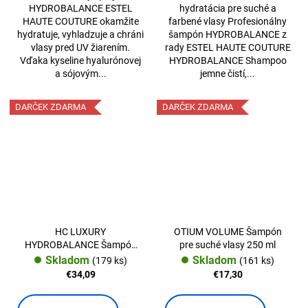
HYDROBALANCE ESTEL
hydratácia pre suché a
HAUTE COUTURE okamžite
farbené vlasy Profesionálny
hydratuje, vyhladzuje a chráni
šampón HYDROBALANCE z
vlasy pred UV žiarením.
rady ESTEL HAUTE COUTURE
Vďaka kyseline hyalurónovej
HYDROBALANCE Shampoo
a sójovým...
jemne čistí,...
DARČEK ZDARMA
DARČEK ZDARMA
HC LUXURY
OTIUM VOLUME Šampón
HYDROBALANCE Šampón
pre suché vlasy 250 ml
300 ml.
Skladom
Skladom
(179 ks)
(161 ks)
€34,09
€17,30