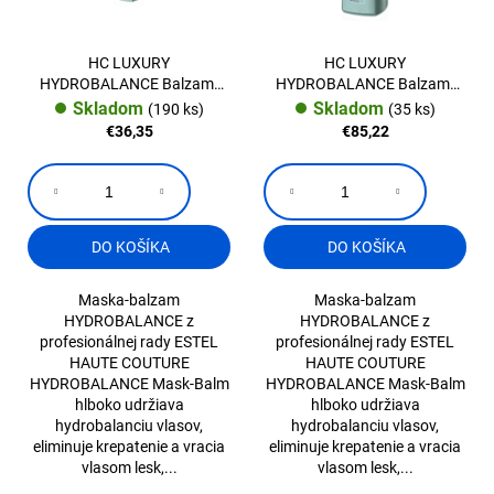
p
r
o
HC LUXURY
HC LUXURY
d
HYDROBALANCE Balzam-
HYDROBALANCE Balzam-
maska
maska 1000 ml
Skladom
Skladom
(190 ks)
(35 ks)
u
€36,35
€85,22
k
t
o
v
DO KOŠÍKA
DO KOŠÍKA
Maska-balzam
Maska-balzam
HYDROBALANCE z
HYDROBALANCE z
profesionálnej rady ESTEL
profesionálnej rady ESTEL
HAUTE COUTURE
HAUTE COUTURE
HYDROBALANCE Mask-Balm
HYDROBALANCE Mask-Balm
hlboko udržiava
hlboko udržiava
hydrobalanciu vlasov,
hydrobalanciu vlasov,
eliminuje krepatenie a vracia
eliminuje krepatenie a vracia
vlasom lesk,...
vlasom lesk,...