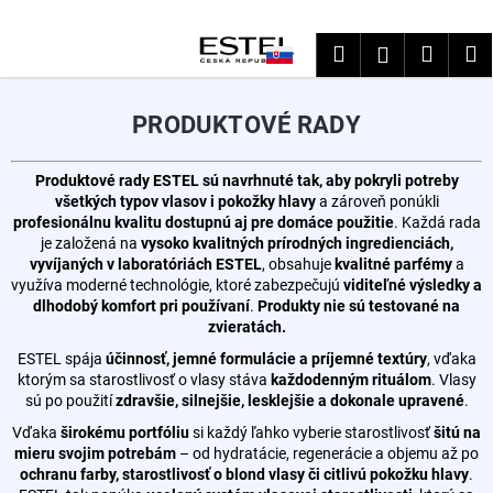
K
Prejsť
na
o
Hľadať
Nákup
M
Prihláseni
obsah
Späť
Späť
š
košík
í
Č
PRODUKTOVÉ RADY
k
o
p
Produktové rady ESTEL sú navrhnuté tak, aby pokryli potreby
o
všetkých typov vlasov i pokožky hlavy
a zároveň ponúkli
profesionálnu kvalitu dostupnú aj pre domáce použitie
. Každá rada
t
je založená na
vysoko kvalitných prírodných ingredienciách,
r
vyvíjaných v laboratóriách ESTEL
, obsahuje
kvalitné parfémy
a
využíva moderné technológie, ktoré zabezpečujú
viditeľné výsledky a
e
dlhodobý komfort pri používaní
.
Produkty nie sú testované na
b
zvieratách.
u
ESTEL spája
účinnosť, jemné formulácie a príjemné textúry
, vďaka
j
ktorým sa starostlivosť o vlasy stáva
každodenným rituálom
. Vlasy
e
sú po použití
zdravšie, silnejšie, lesklejšie a dokonale upravené
.
t
Vďaka
širokému portfóliu
si každý ľahko vyberie starostlivosť
šitú na
mieru svojim potrebám
– od hydratácie, regenerácie a objemu až po
e
ochranu farby, starostlivosť o blond vlasy či citlivú pokožku hlavy
.
n