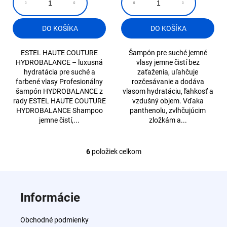
DO KOŠÍKA
DO KOŠÍKA
ESTEL HAUTE COUTURE
Šampón pre suché jemné
HYDROBALANCE – luxusná
vlasy jemne čistí bez
hydratácia pre suché a
zaťaženia, uľahčuje
farbené vlasy Profesionálny
rozčesávanie a dodáva
šampón HYDROBALANCE z
vlasom hydratáciu, ľahkosť a
rady ESTEL HAUTE COUTURE
vzdušný objem. Vďaka
HYDROBALANCE Shampoo
panthenolu, zvlhčujúcim
jemne čistí,...
zložkám a...
6
položiek celkom
O
v
Z
l
á
á
Informácie
d
p
a
ä
Obchodné podmienky
c