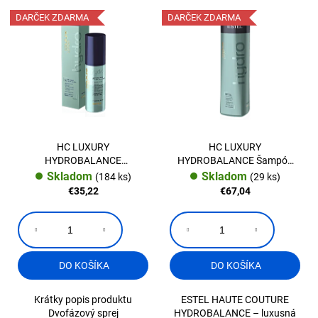
DARČEK ZDARMA
DARČEK ZDARMA
HC LUXURY
HC LUXURY
HYDROBALANCE
HYDROBALANCE Šampón
Dvojfázový-ošetrujúci sprej
1000 ml.
Skladom
Skladom
(184 ks)
(29 ks)
€35,22
€67,04
DO KOŠÍKA
DO KOŠÍKA
Krátky popis produktu
ESTEL HAUTE COUTURE
Dvofázový sprej
HYDROBALANCE – luxusná