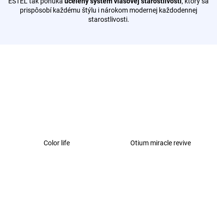
ESTEL tak ponúka
ucelený systém vlasovej starostlivosti
, ktorý sa
á
prispôsobí každému štýlu i nárokom modernej každodennej
starostlivosti.
j
s
ť
?
HĽADAŤ
Color life
Otium miracle revive
O
d
p
o
r
ú