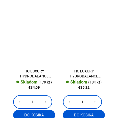
HC LUXURY
HC LUXURY
HYDROBALANCE
HYDROBALANCE
Šampón 300 ml.
Dvojfázový-ošetrujúci
Skladom
Skladom
(179 ks)
(184 ks)
sprej
€34,09
€35,22
DO KOŠÍKA
DO KOŠÍKA