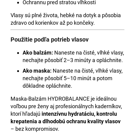
Ochrannu pred stratou vlhkosti
Vlasy sú plné života, hebké na dotyk a pôsobia
zdravo od korienkov až po končeky.
Použitie podľa potrieb vlasov
Ako balzám:
Naneste na čisté, vlhké vlasy,
nechajte pôsobiť 2–3 minúty a opláchnite.
Ako maska:
Naneste na čisté, vlhké vlasy,
nechajte pôsobiť 5–10 minút a potom
dôkladne opláchnite.
Maska-Balzám HYDROBALANCE je ideálnou
voľbou pre ženy aj profesionálnych kaderníkov,
ktorí hľadajú
intenzívnu hydratáciu, kontrolu
krepatenia a dlhodobú ochranu kvality vlasov
– bez kompromisov.