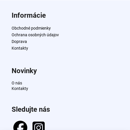
Z
á
Informácie
p
ä
Obchodné podmienky
t
Ochrana osobných údajov
i
Doprava
e
Kontakty
Novinky
O nás
Kontakty
Sledujte nás