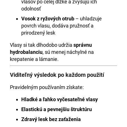
vlasov po celej dĺžke a zvyšujú ich
odolnosť
Vosok z ryžových otrub
– uhladzuje
povrch vlasu, dodáva pružnosť a
prirodzený lesk
Vlasy si tak dlhodobo udržia
správnu
hydrobalanciu
, sú menej náchylné na
krepatenie a lámanie.
Viditeľný výsledok po každom použití
Pravidelným používaním získate:
Hladké a ľahko vyčesateľné vlasy
Elastickú a pevnejšiu štruktúru
Zdravý lesk bez zaťaženia