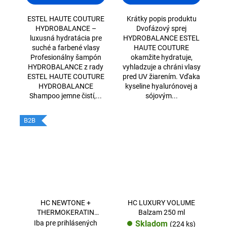
ESTEL HAUTE COUTURE
Krátky popis produktu
HYDROBALANCE –
Dvofázový sprej
luxusná hydratácia pre
HYDROBALANCE ESTEL
suché a farbené vlasy
HAUTE COUTURE
Profesionálny šampón
okamžite hydratuje,
HYDROBALANCE z rady
vyhladzuje a chráni vlasy
ESTEL HAUTE COUTURE
pred UV žiarením. Vďaka
HYDROBALANCE
kyseline hyalurónovej a
Shampoo jemne čistí,...
sójovým...
B2B
HC NEWTONE +
HC LUXURY VOLUME
THERMOKERATIN
Balzam 250 ml
Tónovacia maska
Iba pre prihlásených
Skladom
(224 ks)