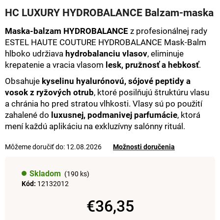
hodnotenie
á
HC LUXURY HYDROBALANCE Balzam-maska
produktu
j
je
Maska-balzam HYDROBALANCE
z profesionálnej rady
0,0
s
ESTEL HAUTE COUTURE HYDROBALANCE Mask-Balm
z
ť
5
hlboko udržiava
hydrobalanciu vlasov
, eliminuje
hviezdičiek.
?
krepatenie a vracia vlasom
lesk, pružnosť a hebkosť
.
Obsahuje
kyselinu hyalurónovú, sójové peptidy a
vosok z ryžových otrub
, ktoré posilňujú štruktúru vlasu
a chránia ho pred stratou vlhkosti. Vlasy sú po použití
HĽADAŤ
zahalené do
luxusnej, podmanivej parfumácie
, ktorá
mení každú aplikáciu na exkluzívny salónny rituál.
Môžeme doručiť do:
12.08.2026
Možnosti doručenia
O
d
Skladom
(190 ks)
p
Kód:
12132012
o
r
€36,35
ú
Jednotková