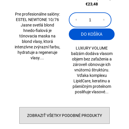
10/76 Jasne svetlá
€23,48
blond hnedo-fialová
400 ml
Pre profesionálne salóny:
ESTEL NEWTONE 10/76
Jasne svetlá blond
hnedo-fialová je
DO KOŠÍKA
tónovacia maska na
blond vlasy, ktorá
intenzívne zvýrazní farbu,
LUXURY VOLUME
hydratuje a regeneruje
balzám dodáva vlasom
vlasy....
objem bez zaťaženia a
zároveň obnovuje ich
vnútornú štruktúru.
Vďaka komplexu
LipidCare, keratinu a
pšeničným proteínom
posilňuje vlasové...
ZOBRAZIŤ VŠETKY PODOBNÉ PRODUKTY