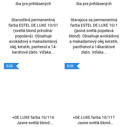
prírodná- popolavá 60ml
popolavá 60ml
Iba pre prihlásených
Iba pre prihlásených
Starostlivá permanentná
Starajúca sa permanentná
farba ESTEL DE LUXE 10/01
farba ESTEL DE LUXE 10/1
(svetlá blond prírodná-
(jasná svetlá popelavá
popolavá). Obsahuje
blond). Obsahuje avokádový
avokádový a makadamiový
a makadamový olej, keratín,
olej, keratín, pantenol a 14-
panthenol a 14karátové
karátové zlato. Vďaka...
zlato. Vďaka...
B2B
B2B
+DE LUXE farba 10/116
+DE LUXE farba 10/117
Jasne svetlá blond
Jasne svetlá blond