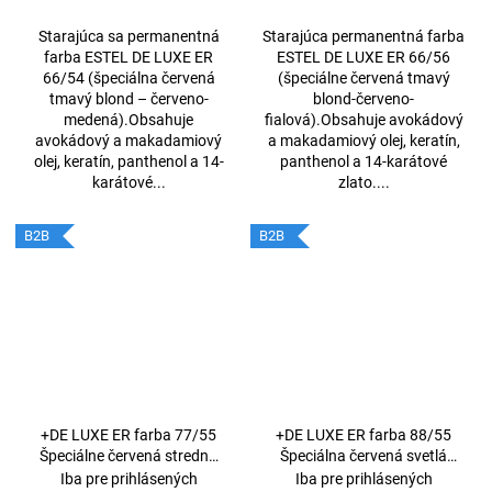
Starajúca sa permanentná
Starajúca permanentná farba
farba ESTEL DE LUXE ER
ESTEL DE LUXE ER 66/56
66/54 (špeciálna červená
(špeciálne červená tmavý
tmavý blond – červeno-
blond-červeno-
medená).Obsahuje
fialová).Obsahuje avokádový
avokádový a makadamiový
a makadamiový olej, keratín,
olej, keratín, panthenol a 14-
panthenol a 14-karátové
karátové...
zlato....
B2B
B2B
+DE LUXE ER farba 77/55
+DE LUXE ER farba 88/55
Špeciálne červená stredná
Špeciálna červená svetlá
blond intenzívna červená
blond intenzívna červená
Iba pre prihlásených
Iba pre prihlásených