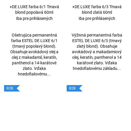
+DE LUXE farba 6/1 Tmavá
+DE LUXE farba 6/3 Tmavá
blond popolavá 60ml
blond zlatá 60ml
Iba pre prihlásených
Iba pre prihlásených
Ošetrujúca permanentná
Výživná permanentná farba
farba ESTEL DE LUXE 6/1
ESTEL DE LUXE 6/3 (tmavý
(tmavý popolavý blond).
zlatý blond). Obsahuje
Obsahuje avokádový olej a
avokádový a makadamiový
olej z makadamií, keratín,
olej, keratín, panthenol a 14
panthenol a 14-karátové
karátové zlato. Vďaka
zlato. Vďaka
hnedofialovému základu...
hnedofialovému...
B2B
B2B