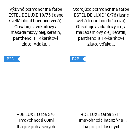
Výživná permanentná farba
Starajúca permanentná farba
ESTEL DE LUXE 10/75 (jasne
ESTEL DE LUXE 10/76 (jasne
svetlá blond hnedočervená).
svetlá blond hnedofialová).
Obsahuje avokádový a
Obsahuje avokádový olej a
makadamiový olej, keratín,
makadamiový olej, keratín,
panthenol a 14karátové
panthenol a 14-karátové
zlato. Vďaka...
zlato. Vďaka...
B2B
B2B
+DE LUXE farba 3/0
+DE LUXE farba 3/11
Tmavohnedá 60ml
Tmavohnedá intenzívna-
popolavá 60ml
Iba pre prihlásených
Iba pre prihlásených