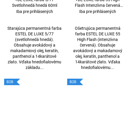
Svetlohnedá hnedá 60ml
Flash Intenzívna červená
60ml
Iba pre prihlásených
Iba pre prihlásených
Starajúca permanentná farba
Ošetrujúca permanentná
ESTEL DE LUXE 5/77
farba ESTEL DE LUXE 55
(svetlohnedá hnedá).
High Flash (intenzívna
Obsahuje avokádový a
červená). Obsahuje
makadamiový olej, keratín,
avokádový a makadamový
panthenol a 14karátové
olej, keratín, panthenol a
zlato. Vďaka hnedofialovému
14karátové zlato. Vďaka
základu...
hnedofialovému...
B2B
B2B