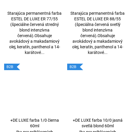
60ml
60ml
Starajúca permanentná farba
Starajúca permanentná farba
ESTEL DE LUXE ER 77/55
ESTEL DE LUXE ER 88/55
(špeciálne červená stredný
(špeciálna červená svetlý
blond intenzívna
blond intenzívna
červená).Obsahuje
červená).Obsahuje
avokádový a makadamiový
avokádový a makadamiový
olej, keratín, panthenol a 14-
olej, keratín, panthenol a 14-
karátové...
karátové...
B2B
B2B
+DE LUXE farba 1/0 čierna
+DE LUXE farba 10/0 jasná
60ml
svetlá blond 60ml