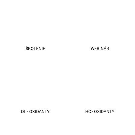
č
a
m
e
+DE
LUXE
FARBA
ŠKOLENIE
WEBINÁR
3/0
TMAVOHNEDÁ
60ML
€43,43
DL - OXIDANTY
HC - OXIDANTY