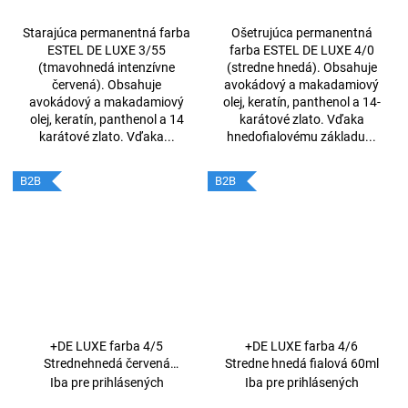
Starajúca permanentná farba
Ošetrujúca permanentná
ESTEL DE LUXE 3/55
farba ESTEL DE LUXE 4/0
(tmavohnedá intenzívne
(stredne hnedá). Obsahuje
červená). Obsahuje
avokádový a makadamiový
avokádový a makadamiový
olej, keratín, panthenol a 14-
olej, keratín, panthenol a 14
karátové zlato. Vďaka
karátové zlato. Vďaka...
hnedofialovému základu...
B2B
B2B
+DE LUXE farba 4/5
+DE LUXE farba 4/6
Strednehnedá červená
Stredne hnedá fialová 60ml
60ml
Iba pre prihlásených
Iba pre prihlásených