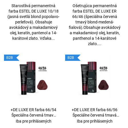
t
Starostlivá permanentná
Ošetrujúca permanentná
farba ESTEL DE LUXE 10/18
farba ESTEL DE LUXE ER
o
(jasná svetlá blond popolavo-
66/46 (špeciálna červená
v
perleťová). Obsahuje
tmavý blond-medená-
avokádový a makadamiový
fialová).Obsahuje avokádový
olej, keratín, pantenol a 14-
a makadamiový olej, keratín,
karátové zlato. Vďaka...
panthenol a 14-karátové
zlato....
B2B
B2B
+DE LUXE ER farba 66/54
+DE LUXE ER farba 66/56
Špeciálna červená tmavá
Špeciálne červená tmavá
blond-červeno-medená
blond-červeno-fialová 60ml
Iba pre prihlásených
Iba pre prihlásených
60ml