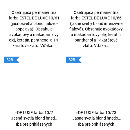
Ošetrujúca permanentná
Ošetrujúca permanentná
farba ESTEL DE LUXE 10/61
farba ESTEL DE LUXE 10/66
(jasnosvetlá blond fialovo-
(jasne svetlý blond intenzívne
popelavá). Obsahuje
fialová). Obsahuje avokádový
avokádový a makadamiový
a makadamiový olej, keratín,
olej, keratín, panthenol a 14-
panthenol a 14karátové
karátové zlato. Vďaka...
zlato. Vďaka...
B2B
B2B
+DE LUXE farba 10/7
+DE LUXE farba 10/73
Jasná svetlá blond hnedá
Jasne svetlá blond hnedo -
60ml
zlatá 60ml
Iba pre prihlásených
Iba pre prihlásených