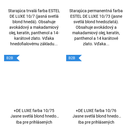
Starajúca trvalá farba ESTEL
Starajúca permanentná farba
DE LUXE 10/7 (jasná svetlá
ESTEL DE LUXE 10/73 (jasne
blond hnedá). Obsahuje
svetlá blond hnedozlatá).
avokádový a makadamiový
Obsahuje avokádový a
olej, keratín, panthenol a 14-
makadamiový olej, keratín,
karátové zlato. Vďaka
panthenol a 14 karátové
hnedofialovému základu...
zlato. Vďaka...
B2B
B2B
+DE LUXE farba 10/75
+DE LUXE farba 10/76
Jasne svetlá blond hnedo-
Jasne svetlá blond hnedo-
červená 60ml
fialová 60ml
Iba pre prihlásených
Iba pre prihlásených