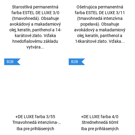
Starostlivá permanentná
Ošetrujúca permanentná
farba ESTEL DE LUXE 3/0
farba ESTEL DE LUXE 3/11
(tmavohnedá). Obsahuje
(tmavohnedá intenzívna
avokádový a makadamiový
popelavá). Obsahuje
olej, keratín, panthenol a 14-
avokádový a makadamiový
karátové zlato. Vďaka
olej, keratín, panthenol a
hnedofialovému základu
14karátové zlato. Vďaka...
vytvára...
B2B
B2B
+DE LUXE farba 3/55
+DE LUXE farba 4/0
Tmavohnedá intenzívna-
Strednehnedá 60ml
červená 60ml
Iba pre prihlásených
Iba pre prihlásených