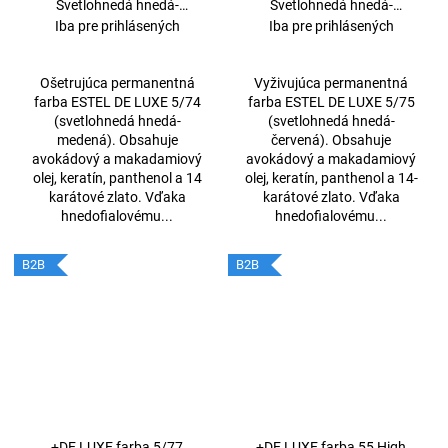
Svetlohnedá hnedá-
Svetlohnedá hnedá-
medená 60ml
červená 60ml
Iba pre prihlásených
Iba pre prihlásených
Ošetrujúca permanentná
Vyživujúca permanentná
farba ESTEL DE LUXE 5/74
farba ESTEL DE LUXE 5/75
(svetlohnedá hnedá-
(svetlohnedá hnedá-
medená). Obsahuje
červená). Obsahuje
avokádový a makadamiový
avokádový a makadamiový
olej, keratín, panthenol a 14
olej, keratín, panthenol a 14-
karátové zlato. Vďaka
karátové zlato. Vďaka
hnedofialovému...
hnedofialovému...
B2B
B2B
+DE LUXE farba 5/77
+DE LUXE farba 55 High