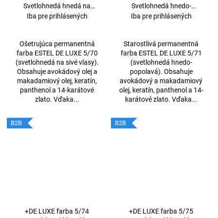
Svetlohnedá hnedá na
Svetlohnedá hnedo-
šedivé vlasy 60ml
popolavá 60 ml
Iba pre prihlásených
Iba pre prihlásených
Ošetrujúca permanentná
Starostlivá permanentná
farba ESTEL DE LUXE 5/70
farba ESTEL DE LUXE 5/71
(svetlohnedá na sivé vlasy).
(svetlohnedá hnedo-
Obsahuje avokádový olej a
popolavá). Obsahuje
makadamiový olej, keratín,
avokádový a makadamiový
panthenol a 14-karátové
olej, keratín, panthenol a 14-
zlato. Vďaka...
karátové zlato. Vďaka...
B2B
B2B
+DE LUXE farba 5/74
+DE LUXE farba 5/75