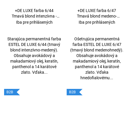
+DE LUXE farba 6/44
+DE LUXE farba 6/47
Tmavá blond intenzívna -
Tmavá blond medeno-
medená 60ml
hnedá 60ml
Iba pre prihlásených
Iba pre prihlásených
Starajúca permanentná farba
Ošetrujúca permanentná
ESTEL DE LUXE 6/44 (tmavý
farba ESTEL DE LUXE 6/47
blond intenzívno-medený).
(tmavý blond medenohnedý).
Obsahuje avokádový a
Obsahuje avokádový a
makadamiový olej, keratín,
makadamiový olej, keratín,
panthenol a 14 karátové
panthenol a 14 karátové
zlato. Vďaka...
zlato. Vďaka
hnedofialovému...
B2B
B2B