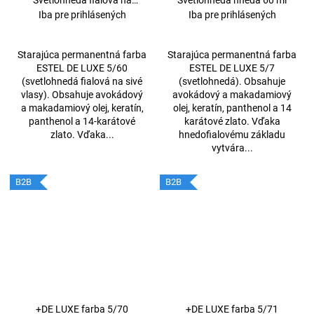
šedivé vlasy 60ml
Iba pre prihlásených
Iba pre prihlásených
Starajúca permanentná farba
Starajúca permanentná farba
ESTEL DE LUXE 5/60
ESTEL DE LUXE 5/7
(svetlohnedá fialová na sivé
(svetlohnedá). Obsahuje
vlasy). Obsahuje avokádový
avokádový a makadamiový
a makadamiový olej, keratín,
olej, keratín, panthenol a 14
panthenol a 14-karátové
karátové zlato. Vďaka
zlato. Vďaka...
hnedofialovému základu
vytvára...
B2B
B2B
+DE LUXE farba 5/70
+DE LUXE farba 5/71