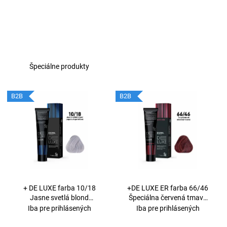
Špeciálne produkty
V
B2B
B2B
ý
p
i
s
p
r
o
+ DE LUXE farba 10/18
+DE LUXE ER farba 66/46
d
Jasne svetlá blond
Špeciálna červená tmavá
popolavo-perleťová 60 ml
blond-medená-fialová 60ml
Iba pre prihlásených
Iba pre prihlásených
u
k