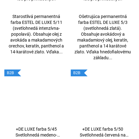
Starostlivá permanentná
Ošetrujúca permanentná
farba ESTEL DE LUXE 5/11
farba ESTEL DE LUXE 5/3
(svetlohnedá intenzívna-
(svetlohnedá zlatá).
popolavá). Obsahuje olej z
Obsahuje avokádový a
avokáda a makadamových
makadamiový olej, keratín,
orechov, keratín, panthenol a
panthenol a 14 karátové
14-karátové zlato. Vďaka...
zlato. Vďaka hnedofialovému
základu...
B2B
B2B
+DE LUXE farba 5/45
+DE LUXE farba 5/50
Svetlohnedá medeno-
Svetlohnedá červená na