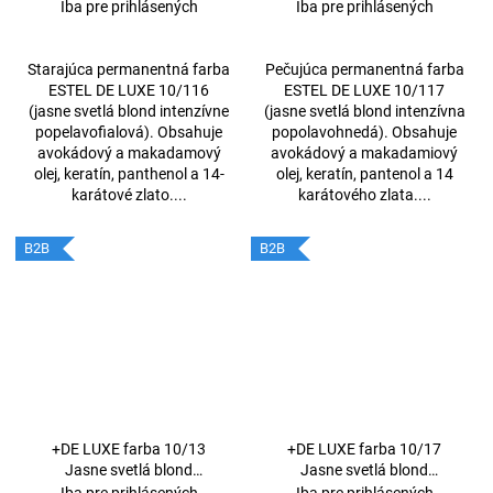
intenzívna- popolavo
intenzívna -popolavo hnedá
Iba pre prihlásených
Iba pre prihlásených
fialová 60ml
60ml
Starajúca permanentná farba
Pečujúca permanentná farba
ESTEL DE LUXE 10/116
ESTEL DE LUXE 10/117
(jasne svetlá blond intenzívne
(jasne svetlá blond intenzívna
popelavofialová). Obsahuje
popolavohnedá). Obsahuje
avokádový a makadamový
avokádový a makadamiový
olej, keratín, panthenol a 14-
olej, keratín, pantenol a 14
karátové zlato....
karátového zlata....
B2B
B2B
+DE LUXE farba 10/13
+DE LUXE farba 10/17
Jasne svetlá blond
Jasne svetlá blond
popolavo-zlatá 60ml
popolavo - hnedá 60ml
Iba pre prihlásených
Iba pre prihlásených