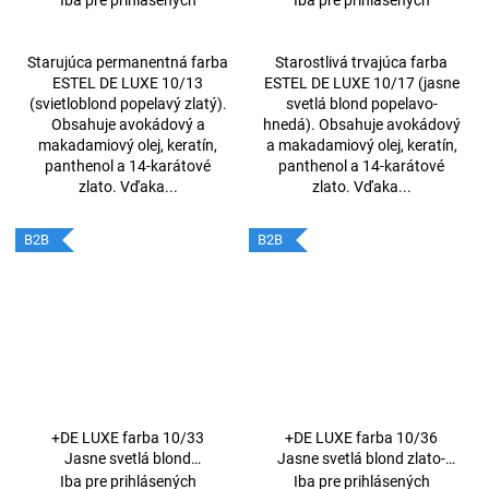
Starujúca permanentná farba
Starostlivá trvajúca farba
ESTEL DE LUXE 10/13
ESTEL DE LUXE 10/17 (jasne
(svietloblond popelavý zlatý).
svetlá blond popelavo-
Obsahuje avokádový a
hnedá). Obsahuje avokádový
makadamiový olej, keratín,
a makadamiový olej, keratín,
panthenol a 14-karátové
panthenol a 14-karátové
zlato. Vďaka...
zlato. Vďaka...
B2B
B2B
+DE LUXE farba 10/33
+DE LUXE farba 10/36
Jasne svetlá blond
Jasne svetlá blond zlato-
intenzívne- zlatá 60ml
fialová 60ml
Iba pre prihlásených
Iba pre prihlásených