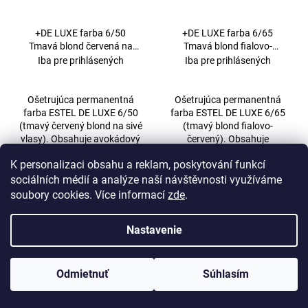
+DE LUXE farba 6/50
+DE LUXE farba 6/65
Tmavá blond červená na
Tmavá blond fialovo-
šedivé vlasy 60ml
červená 60ml
Iba pre prihlásených
Iba pre prihlásených
Ošetrujúca permanentná
Ošetrujúca permanentná
farba ESTEL DE LUXE 6/50
farba ESTEL DE LUXE 6/65
(tmavý červený blond na sivé
(tmavý blond fialovo-
vlasy). Obsahuje avokádový
červený). Obsahuje
a makadamiový olej, keratín,
avokádový a makadamový
K personalizaci obsahu a reklam, poskytování funkcí
panthenol a 14 karátové
olej, keratín, panthenol a
zlato. Vďaka...
14karátové zlato. Vďaka
sociálních médií a analýze naší návštěvnosti využíváme
hnedofialovému...
soubory cookies. Více informací
zde
.
B2B
B2B
Nastavenie
Odmietnuť
Súhlasím