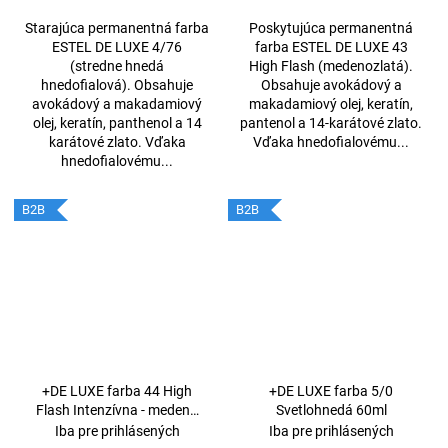
Starajúca permanentná farba
Poskytujúca permanentná
ESTEL DE LUXE 4/76
farba ESTEL DE LUXE 43
(stredne hnedá
High Flash (medenozlatá).
hnedofialová). Obsahuje
Obsahuje avokádový a
avokádový a makadamiový
makadamiový olej, keratín,
olej, keratín, panthenol a 14
pantenol a 14-karátové zlato.
karátové zlato. Vďaka
Vďaka hnedofialovému...
hnedofialovému...
B2B
B2B
+DE LUXE farba 44 High
+DE LUXE farba 5/0
Flash Intenzívna - medená
Svetlohnedá 60ml
60ml
Iba pre prihlásených
Iba pre prihlásených