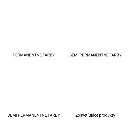
á
j
s
ť
?
PERMANENTNÉ FARBY
SEMI PERMANENTNÉ FARBY
HĽADAŤ
O
d
p
o
DEMI PERMANENTNÉ FARBY
Zosvetľujúce produkty
r
ú