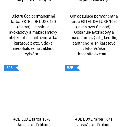
Iba pre prihlásených
Iba pre prihlásených
Ošetrujúca permanentná
Omladzujúca permanentná
farba ESTEL DE LUXE 1/0
farba ESTEL DE LUXE 10/0
(čierna). Obsahuje
(jasná svetlá blond).
avokádový a makadamiový
Obsahuje avokádový a
olej, keratín, panthenol a 14-
makadamiový olej, keratín,
karátové zlato. Vďaka
panthenol a 14-karátové
hnedofialovému základu
zlato. Vďaka
vytvára...
hnedofialovému...
B2B
B2B
+DE LUXE farba 10/01
+DE LUXE farba 10/1
Jasne svetlá blond
Jasná svetlá blond