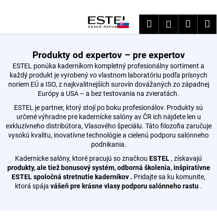
K
Prejsť
na
o
Hľadať
Nákup
M
Prihláseni
obsah
Späť
Späť
š
košík
í
Č
k
Produkty od expertov – pre expertov
o
ESTEL ponúka kaderníkom kompletný profesionálny sortiment a
každý produkt je vyrobený vo vlastnom laboratóriu podľa prísnych
p
noriem EÚ a ISO, z najkvalitnejších surovín dovážaných zo západnej
o
Európy a USA – a bez testovania na zvieratách.
t
ESTEL je partner, ktorý stojí po boku profesionálov. Produkty sú
r
určené výhradne pre kadernícke salóny av ČR ich nájdete len u
e
exkluzívneho distribútora, Vlasového špeciálu. Táto filozofia zaručuje
vysokú kvalitu, inovatívne technológie a cielenú podporu salónneho
b
podnikania.
u
Kadernícke
salóny,
ktoré
pracujú
so
značkou
ESTEL
,
získavajú
j
produkty,
ale
tiež
bonusový
systém,
odborná
školenia,
inšpiratívne
e
ESTEL
spoločná
stretnutie
kaderníkov
.
Pridajte
sa
ku
komunite,
ktorá
spája
vášeň
pre
krásne
vlasy
podporu
salónneho
rastu
.
t
e
n