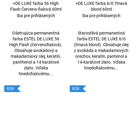
+DE LUXE farba 56 High
+DE LUXE farba 6/0 Tmavá
Flash Červeno-fialová 60ml
blond 60ml
Iba pre prihlásených
Iba pre prihlásených
Ošetrujúca permanentná
Starostlivá permanentná
farba ESTEL DE LUXE 56
farba ESTEL DE LUXE 6/0
High Flash (červenofialová).
(tmavá blond). Obsahuje olej
Obsahuje avokádový a
z avokáda a makadamových
makadamiový olej, keratín,
orechov, keratín, pantenol a
panthenol a 14 karátové
14-karátové zlato. Vďaka
zlato. Vďaka
hnedofialovému...
hnedofialovému...
B2B
B2B