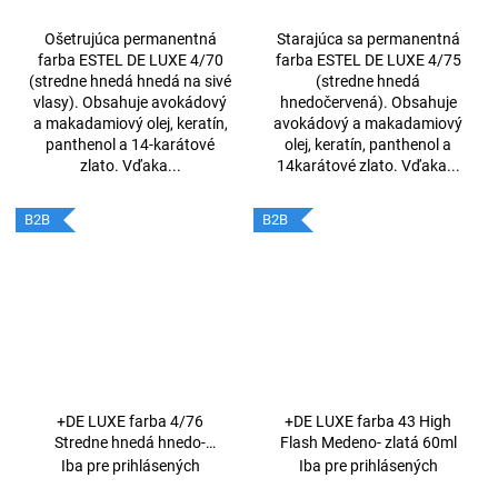
Ošetrujúca permanentná
Starajúca sa permanentná
farba ESTEL DE LUXE 4/70
farba ESTEL DE LUXE 4/75
(stredne hnedá hnedá na sivé
(stredne hnedá
vlasy). Obsahuje avokádový
hnedočervená). Obsahuje
a makadamiový olej, keratín,
avokádový a makadamiový
panthenol a 14-karátové
olej, keratín, panthenol a
zlato. Vďaka...
14karátové zlato. Vďaka...
B2B
B2B
+DE LUXE farba 4/76
+DE LUXE farba 43 High
Stredne hnedá hnedo-
Flash Medeno- zlatá 60ml
fialová 60 ml
Iba pre prihlásených
Iba pre prihlásených