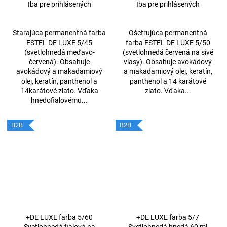
červená 60ml
šedivé vlasy 60ml
Iba pre prihlásených
Iba pre prihlásených
Starajúca permanentná farba
Ošetrujúca permanentná
ESTEL DE LUXE 5/45
farba ESTEL DE LUXE 5/50
(svetlohnedá meďavo-
(svetlohnedá červená na sivé
červená). Obsahuje
vlasy). Obsahuje avokádový
avokádový a makadamiový
a makadamiový olej, keratín,
olej, keratín, panthenol a
panthenol a 14 karátové
14karátové zlato. Vďaka
zlato. Vďaka...
hnedofialovému...
B2B
B2B
+DE LUXE farba 5/60
+DE LUXE farba 5/7
Svetlohnedá fialová na
Svetlohnedá hnedá 60 ml