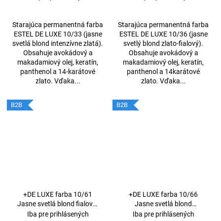
Starajúca permanentná farba
Starajúca permanentná farba
ESTEL DE LUXE 10/33 (jasne
ESTEL DE LUXE 10/36 (jasne
svetlá blond intenzívne zlatá).
svetlý blond zlato-fialový).
Obsahuje avokádový a
Obsahuje avokádový a
makadamiový olej, keratín,
makadamiový olej, keratín,
panthenol a 14-karátové
panthenol a 14karátové
zlato. Vďaka...
zlato. Vďaka...
B2B
B2B
+DE LUXE farba 10/61
+DE LUXE farba 10/66
Jasne svetlá blond fialovo-
Jasne svetlá blond
popolavá 60ml
intenzívna - fialová 60ml
Iba pre prihlásených
Iba pre prihlásených