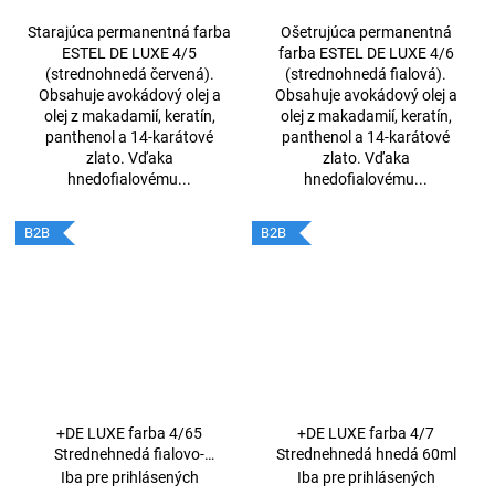
Starajúca permanentná farba
Ošetrujúca permanentná
ESTEL DE LUXE 4/5
farba ESTEL DE LUXE 4/6
(strednohnedá červená).
(strednohnedá fialová).
Obsahuje avokádový olej a
Obsahuje avokádový olej a
olej z makadamií, keratín,
olej z makadamií, keratín,
panthenol a 14-karátové
panthenol a 14-karátové
zlato. Vďaka
zlato. Vďaka
hnedofialovému...
hnedofialovému...
B2B
B2B
+DE LUXE farba 4/65
+DE LUXE farba 4/7
Strednehnedá fialovo-
Strednehnedá hnedá 60ml
červená 60ml
Iba pre prihlásených
Iba pre prihlásených