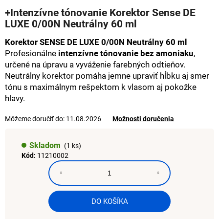
hodnotenie
á
+Intenzívne tónovanie Korektor Sense DE
produktu
LUXE 0/00N Neutrálny 60 ml
j
je
0,0
s
Korektor SENSE DE LUXE 0/00N Neutrálny 60 ml
z
ť
5
Profesionálne
intenzívne tónovanie bez amoniaku
,
hviezdičiek.
?
určené na úpravu a vyváženie farebných odtieňov.
Neutrálny korektor pomáha jemne upraviť hĺbku aj smer
tónu s maximálnym rešpektom k vlasom aj pokožke
hlavy.
HĽADAŤ
Môžeme doručiť do:
11.08.2026
Možnosti doručenia
Skladom
(1 ks)
O
Kód:
11210002
d
p
o
r
DO KOŠÍKA
ú