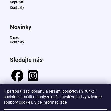
i
Doprava
e
Kontakty
Novinky
O nás
Kontakty
Sledujte nás
K personalizaci obsahu a reklam, poskytování funkcí
sociálních médií a analýze naší návštěvnosti využíváme
Prijímame online platby
soubory cookies. Více informací
zde
.