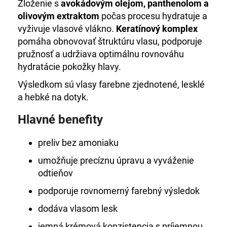
Zloženie s
avokádovým olejom, panthenolom a
olivovým extraktom
počas procesu hydratuje a
vyživuje vlasové vlákno.
Keratínový komplex
pomáha obnovovať štruktúru vlasu, podporuje
pružnosť a udržiava optimálnu rovnováhu
hydratácie pokožky hlavy.
Výsledkom sú vlasy farebne zjednotené, lesklé
a hebké na dotyk.
Hlavné benefity
preliv bez amoniaku
umožňuje precíznu úpravu a vyváženie
odtieňov
podporuje rovnomerný farebný výsledok
dodáva vlasom lesk
jemná krémová konzistencia s príjemnou