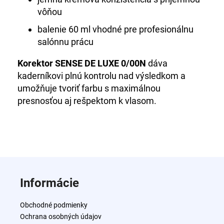
vôňou
balenie 60 ml vhodné pre profesionálnu
salónnu prácu
Korektor SENSE DE LUXE 0/00N
dáva
kaderníkovi plnú kontrolu nad výsledkom a
umožňuje tvoriť farbu s maximálnou
presnosťou aj rešpektom k vlasom.
Z
á
Informácie
p
ä
Obchodné podmienky
t
Ochrana osobných údajov