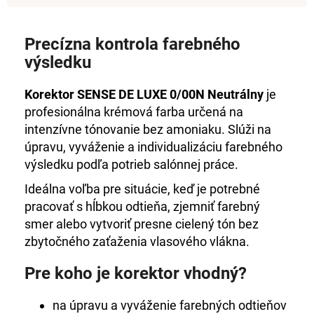
č
a
m
Precízna kontrola farebného
e
výsledku
HC
Korektor SENSE DE LUXE 0/00N Neutrálny
je
LUXURY
profesionálna krémová farba určená na
HYDROBALANCE
DVOJFÁZOVÝ-
intenzívne tónovanie bez amoniaku. Slúži na
OŠETRUJÚCI
úpravu, vyváženie a individualizáciu farebného
SPREJ
výsledku podľa potrieb salónnej práce.
€35,22
Ideálna voľba pre situácie, keď je potrebné
pracovať s hĺbkou odtieňa, zjemniť farebný
smer alebo vytvoriť presne cielený tón bez
zbytočného zaťaženia vlasového vlákna.
Pre koho je korektor vhodný?
na úpravu a vyváženie farebných odtieňov