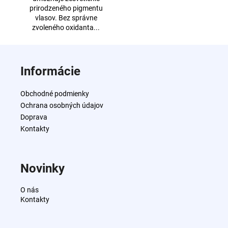
prirodzeného pigmentu
vlasov. Bez správne
zvoleného oxidanta...
Z
á
Informácie
p
ä
Obchodné podmienky
t
Ochrana osobných údajov
i
Doprava
e
Kontakty
Novinky
O nás
Kontakty