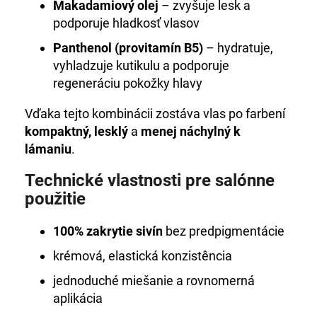
Makadamiový olej
– zvyšuje lesk a
podporuje hladkosť vlasov
Panthenol (provitamín B5)
– hydratuje,
vyhladzuje kutikulu a podporuje
regeneráciu pokožky hlavy
Vďaka tejto kombinácii zostáva vlas po farbení
kompaktný, lesklý
a
menej náchylný k
lámaniu
.
Technické vlastnosti pre salónne
použitie
100% zakrytie sivín
bez predpigmentácie
krémová, elastická konzistência
jednoduché miešanie a rovnomerná
aplikácia