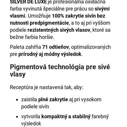
č
SILVER DE LUXE
je profesionálna oxidačná
a
farba vyvinutá špeciálne pre prácu so
sivými
m
vlasmi
. Umožňuje
100% zakrytie sivín bez
e
nutnosti predpigmentácie
, a to aj pri vyššom
podiele
rezistentných sivých vlasov
, ktoré sa
DE
bežne farbia horšie.
LUXE
3%
Paleta zahŕňa
71 odtieňov
, optimalizovaných
OXIDANT
pre
prírodný aj módny výsledok
.
1000
ML
Pigmentová technológia pre sivé
€43,43
vlasy
Receptúra je nastavená tak, aby:
zaistila
plné zakrytie
aj pri vysokom
podiele sivín
vytvorila
kompaktný a stabilný
farebný
výsledok