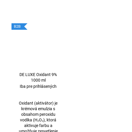
B2B
DE LUXE Oxidant 9%
1000 ml
Iba pre prihlásených
Oxidant (aktivátor) je
krémová emulzia s
obsahom peroxidu
vodíka (H₂O₂), ktorá
aktivuje farbu a
umožňuje zesvetlenie