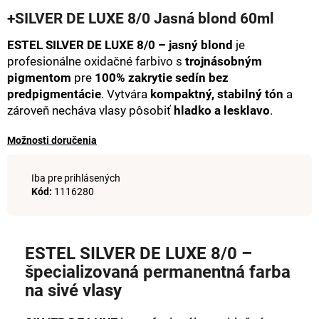
hodnotenie
á
+SILVER DE LUXE 8/0 Jasná blond 60ml
produktu
j
je
ESTEL SILVER DE LUXE 8/0 – jasný blond
je
0,0
s
profesionálne oxidačné farbivo s
trojnásobným
z
ť
5
pigmentom
pre
100% zakrytie sedín bez
hviezdičiek.
?
predpigmentácie
. Vytvára
kompaktný, stabilný tón
a
zároveň necháva vlasy pôsobiť
hladko a lesklavo
.
Možnosti doručenia
HĽADAŤ
Iba pre prihlásených
Kód:
1116280
O
d
ESTEL SILVER DE LUXE 8/0 –
p
špecializovaná permanentná farba
o
na sivé vlasy
r
ú