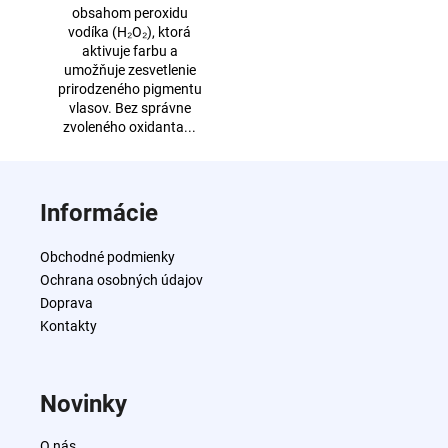
obsahom peroxidu
vodíka (H₂O₂), ktorá
aktivuje farbu a
umožňuje zesvetlenie
prirodzeného pigmentu
vlasov. Bez správne
zvoleného oxidanta...
Z
á
Informácie
p
ä
Obchodné podmienky
t
Ochrana osobných údajov
i
Doprava
e
Kontakty
Novinky
O nás