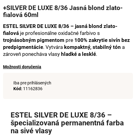
hodnotenie
á
+SILVER DE LUXE 8/36 Jasná blond zlato-
produktu
fialová 60ml
j
je
0,0
s
ESTEL SILVER DE LUXE 8/36 – jasná blond zlato-
z
ť
5
fialová
je profesionálne oxidačné farbivo s
hviezdičiek.
?
trojnásobným pigmentom
pre
100% zakrytie sivín bez
predpigmentácie
. Vytvára
kompaktný, stabilný tón
a
zároveň ponecháva vlasy
hladké a lesklé
.
Možnosti doručenia
HĽADAŤ
Iba pre prihlásených
Kód:
11162836
O
d
p
ESTEL SILVER DE LUXE 8/36 –
o
špecializovaná permanentná farba
r
na sivé vlasy
ú