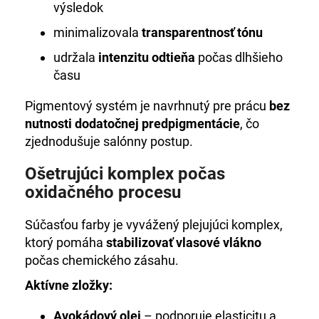
výsledok
minimalizovala
transparentnosť tónu
udržala
intenzitu odtieňa
počas dlhšieho
času
Pigmentový systém je navrhnutý pre prácu
bez
nutnosti dodatočnej predpigmentácie
, čo
zjednodušuje salónny postup.
Ošetrujúci komplex počas
oxidačného procesu
Súčasťou farby je vyvážený plejujúci komplex,
ktorý pomáha
stabilizovať vlasové vlákno
počas chemického zásahu.
Aktívne zložky:
Avokádový olej
– podporuje elasticitu a