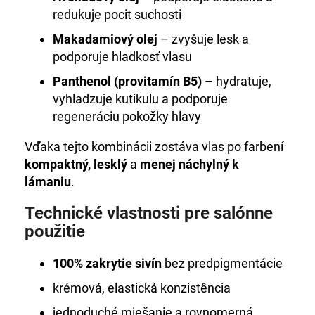
redukuje pocit suchosti
Makadamiový olej
– zvyšuje lesk a
podporuje hladkosť vlasu
Panthenol (provitamín B5)
– hydratuje,
vyhladzuje kutikulu a podporuje
regeneráciu pokožky hlavy
Vďaka tejto kombinácii zostáva vlas po farbení
kompaktný, lesklý
a
menej náchylný k
lámaniu
.
Technické vlastnosti pre salónne
použitie
100% zakrytie sivín
bez predpigmentácie
krémová, elastická konzistência
jednoduché miešanie a rovnomerná