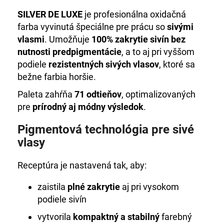
č
a
SILVER DE LUXE
je profesionálna oxidačná
m
farba vyvinutá špeciálne pre prácu so
sivými
e
vlasmi
. Umožňuje
100% zakrytie sivín bez
nutnosti predpigmentácie
, a to aj pri vyššom
podiele
rezistentných sivých vlasov
, ktoré sa
DE
LUXE
bežne farbia horšie.
3%
OXIDANT
Paleta zahŕňa
71 odtieňov
, optimalizovaných
1000
pre
prírodný aj módny výsledok
.
ML
€43,43
Pigmentová technológia pre sivé
vlasy
Receptúra je nastavená tak, aby:
zaistila
plné zakrytie
aj pri vysokom
podiele sivín
vytvorila
kompaktný a stabilný
farebný