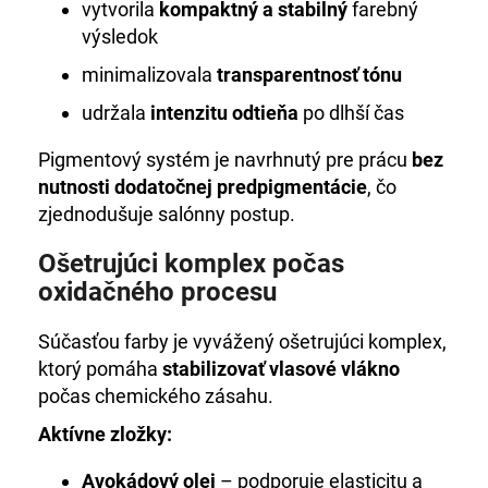
vytvorila
kompaktný a stabilný
farebný
výsledok
minimalizovala
transparentnosť tónu
udržala
intenzitu odtieňa
po dlhší čas
Pigmentový systém je navrhnutý pre prácu
bez
nutnosti dodatočnej predpigmentácie
, čo
zjednodušuje salónny postup.
Ošetrujúci komplex počas
oxidačného procesu
Súčasťou farby je vyvážený ošetrujúci komplex,
ktorý pomáha
stabilizovať vlasové vlákno
počas chemického zásahu.
Aktívne zložky:
Avokádový olej
– podporuje elasticitu a