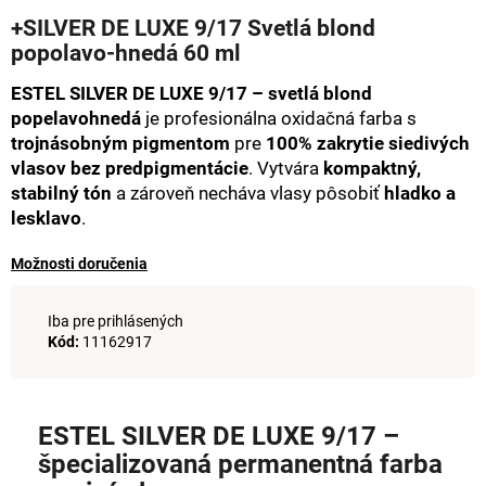
hodnotenie
á
+SILVER DE LUXE 9/17 Svetlá blond
produktu
popolavo-hnedá 60 ml
j
je
0,0
s
ESTEL SILVER DE LUXE 9/17 – svetlá blond
z
ť
5
popelavohnedá
je profesionálna oxidačná farba s
hviezdičiek.
?
trojnásobným pigmentom
pre
100% zakrytie siedivých
vlasov bez predpigmentácie
. Vytvára
kompaktný,
stabilný tón
a zároveň necháva vlasy pôsobiť
hladko a
lesklavo
.
HĽADAŤ
Možnosti doručenia
Iba pre prihlásených
Kód:
11162917
O
d
p
o
ESTEL SILVER DE LUXE 9/17 –
r
špecializovaná permanentná farba
ú