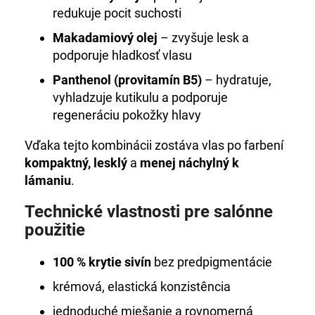
redukuje pocit suchosti
Makadamiový olej
– zvyšuje lesk a
podporuje hladkosť vlasu
Panthenol (provitamín B5)
– hydratuje,
vyhladzuje kutikulu a podporuje
regeneráciu pokožky hlavy
Vďaka tejto kombinácii zostáva vlas po farbení
kompaktný, lesklý
a
menej náchylný k
lámaniu
.
Technické vlastnosti pre salónne
použitie
100 % krytie sivín
bez predpigmentácie
krémová, elastická konzistência
jednoduché miešanie a rovnomerná