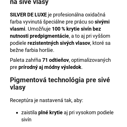
č
na sivé vlasy
a
m
SILVER DE LUXE
je profesionálna oxidačná
e
farba vyvinutá špeciálne pre prácu so
sivými
vlasmi
. Umožňuje
100 % krytie sivín bez
nutnosti predpigmentácie
, a to aj pri vyššom
HC
LUXURY
podiele
rezistentných sivých vlasov
, ktoré sa
HYDROBALANCE
bežne farbia horšie.
DVOJFÁZOVÝ-
OŠETRUJÚCI
Paleta zahŕňa
71 odtieňov
, optimalizovaných
SPREJ
pre
prírodný aj módny výsledok
.
€35,22
Pigmentová technológia pre sivé
vlasy
Receptúra je nastavená tak, aby:
zaistila
plné krytie
aj pri vysokom podiele
sivín