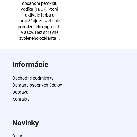
obsahom peroxidu
vodíka (H₂O₂), ktorá
aktivuje farbu a
umožňuje zesvetlenie
prirodzeného pigmentu
vlasov. Bez správne
zvoleného oxidanta...
Z
á
Informácie
p
ä
Obchodné podmienky
t
Ochrana osobných údajov
i
Doprava
e
Kontakty
Novinky
O nás