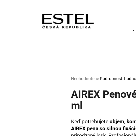
FARBY NA VLASY
KADERNÍCKE POTREBY
Čo potrebujete nájsť?
HĽADAŤ
Priemerné
Neohodnotené
Podrobnosti hodno
Odporúčame
hodnotenie
produktu
AIREX Penové 
je
0,0
ml
z
5
hviezdičiek.
Keď potrebujete
objem, kont
AIREX pena so silnou fixác
prirodzený lesk. Profesionál