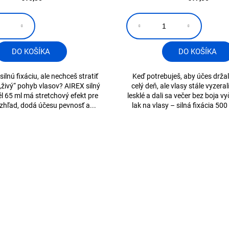
DO KOŠÍKA
DO KOŠÍKA
ilnú fixáciu, ale nechceš stratiť
Keď potrebuješ, aby účes držal
„živý“ pohyb vlasov? AIREX silný
celý deň, ale vlasy stále vyzeral
él 65 ml má stretchový efekt pre
lesklé a dali sa večer bez boja v
 vzhľad, dodá účesu pevnosť a...
lak na vlasy – silná fixácia 500 