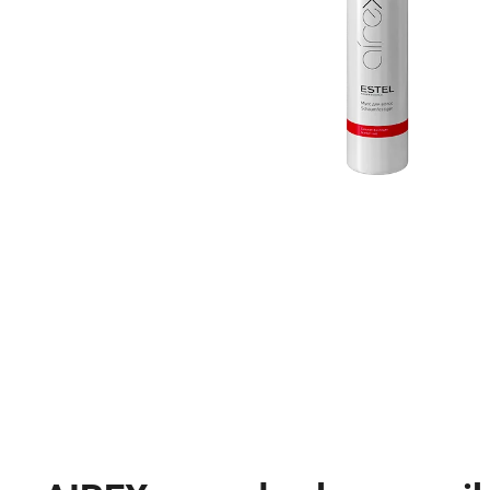
+DE LUXE FARBA 3/0 TMAVOHNEDÁ
60ML
€43,43