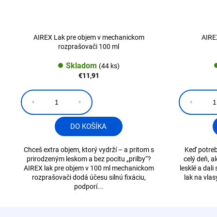
AIREX Lak pre objem v mechanickom
AIREX
rozprašovači 100 ml
Skladom
(44 ks)
€11,91
DO KOŠÍKA
Chceš extra objem, ktorý vydrží – a pritom s
Keď potreb
prirodzeným leskom a bez pocitu „prilby“?
celý deň, a
AIREX lak pre objem v 100 ml mechanickom
lesklé a dal
rozprašovači dodá účesu silnú fixáciu,
lak na vlas
podporí...
Z