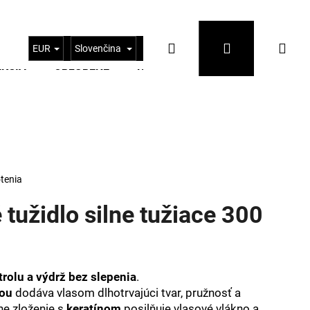
Hľadať
Prihlásenie
Nák
EUR
Slovenčina
AKCIA
OBĽÚBENÉ
KONTAKTY
BLOG
koš
tenia
tužidlo silne tužiace 300
Nasledujúce
rolu a výdrž bez slepenia
.
iou
dodáva vlasom dlhotrvajúci tvar, pružnosť a
ne zloženie s
keratínom
posilňuje vlasové vlákno a