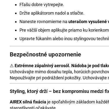
Fľašu dobre vytrepejte.
Držte aplikátorom nadol a stlačte.
Naneste rovnomierne na
uteračom vysušené 
Pre väčší objem aplikujte priamo ku korienkom
Upravte fúkaním alebo inou stylingovou techni
Bezpečnostné upozornenie
⚠
Extrémne zápalnivý aerosól. Nádoba je pod tlak
Uchovávajte mimo dosahu tepla, horúcich povrchov, 
Nepoužívajte pri podráždení pokožky. Uchovávajte m
Styling, ktorý drží – bez kompromisu medzi fi
AIREX silná fixácia
je spoľahlivým základom každého
starostlivosti očakávate.