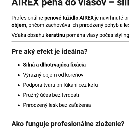
AIREX pena do vlasov – sil
Profesionálne
penové tužidlo AIREX
je navrhnuté p
objem
, pričom zachováva ich prirodzený pohyb a le
Vďaka obsahu
keratínu
pomáha vlasy počas stylingu
Pre aký efekt je ideálna?
Silná a dlhotrvajúca fixácia
Výrazný objem od koreňov
Podpora tvaru pri fúkaní cez kefu
Pružný účes bez tvrdosti
Prirodzený lesk bez zaťaženia
Ako funguje profesionálne zloženie?