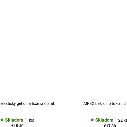
elastický gél silná fixácia 65 ml.
AIREX Lak silno tužiaci 
Skladom
Skladom
(1 ks)
(122 k
€15,30
€17,30