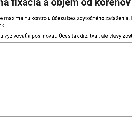
ná fixácia a objem od koreňov
re maximálnu kontrolu účesu bez zbytočného zaťaženia
sk.
 vyživovať a posilňovať. Účes tak drží tvar, ale vlasy zo