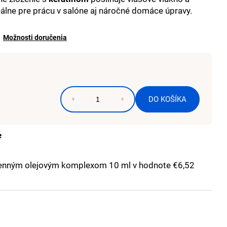
T 6% 1000 ML
eálne pre prácu v salóne aj náročné domáce úpravy.
Možnosti doručenia
DO KOŠÍKA
e
enným olejovým komplexom 10 ml
v hodnote €6,52