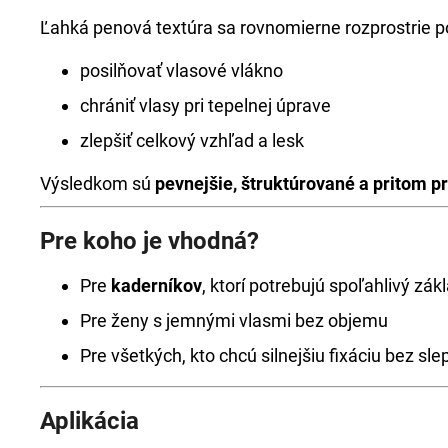
Ľahká penová textúra sa rovnomierne rozprostrie p
posilňovať vlasové vlákno
chrániť vlasy pri tepelnej úprave
zlepšiť celkový vzhľad a lesk
Výsledkom sú
pevnejšie, štruktúrované a pritom p
Pre koho je vhodná?
Pre
kaderníkov
, ktorí potrebujú spoľahlivý zá
Pre ženy s jemnými vlasmi bez objemu
Pre všetkých, kto chcú silnejšiu fixáciu bez sle
Aplikácia