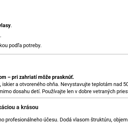
vlasy
.
.
kou podľa potreby.
om – pri zahriatí môže prasknúť.
iskier a otvoreného ohňa. Nevystavujte teplotám nad 50 
imo dosahu detí. Používajte len v dobre vetraných pries
xáciou a krásou
 profesionálneho účesu. Dodá vlasom štruktúru, objem a 