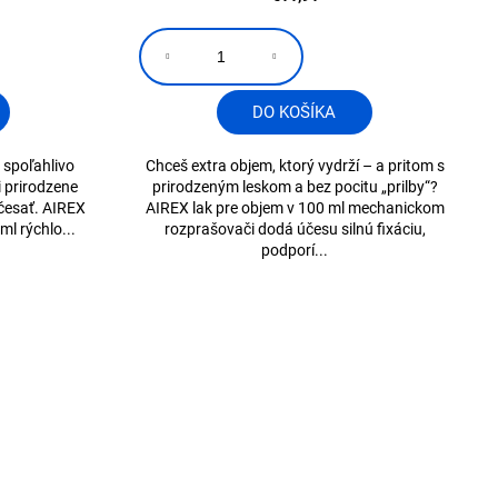
DO KOŠÍKA
 spoľahlivo
Chceš extra objem, ktorý vydrží – a pritom s
i prirodzene
prirodzeným leskom a bez pocitu „prilby“?
yčesať. AIREX
AIREX lak pre objem v 100 ml mechanickom
ml rýchlo...
rozprašovači dodá účesu silnú fixáciu,
podporí...