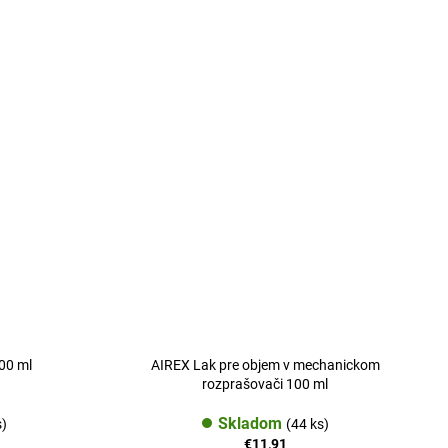
500 ml
AIREX Lak pre objem v mechanickom
rozprašovači 100 ml
Skladom
s)
(44 ks)
€11,91