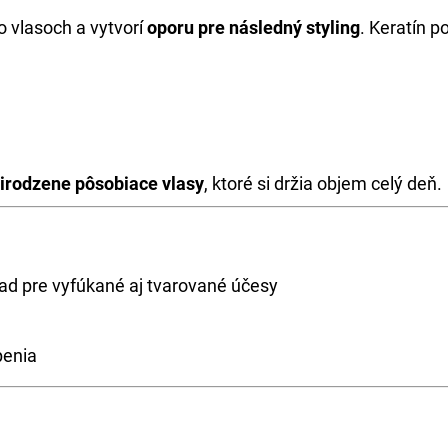
o vlasoch a vytvorí
oporu pre následný styling
. Keratín 
rirodzene pôsobiace vlasy
, ktoré si držia objem celý deň.
klad pre vyfúkané aj tvarované účesy
penia