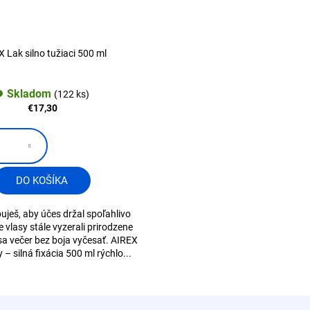
 Lak silno tužiaci 500 ml
Skladom
(122 ks)
€17,30
DO KOŠÍKA
uješ, aby účes držal spoľahlivo
le vlasy stále vyzerali prirodzene
i sa večer bez boja vyčesať. AIREX
y – silná fixácia 500 ml rýchlo...