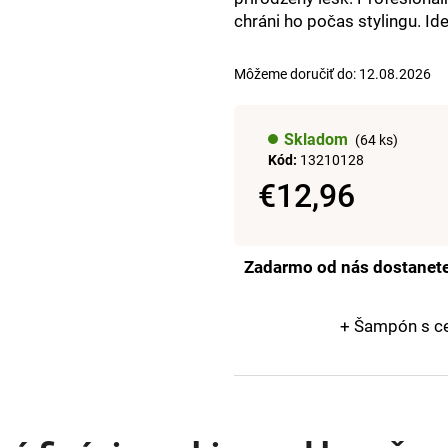
+DE LUXE FARBA 1/0 ČIERNA 60ML
DE LUXE OXIDAN
chráni ho počas stylingu. Id
€43,43
€43,43
Môžeme doručiť do:
12.08.2026
Skladom
(64 ks)
Kód:
13210128
€12,96
Jednotková
cena:
Zadarmo od nás dostanet
+ Šampón s c