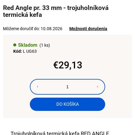
hodnotenie
á
Red Angle pr. 33 mm - trojuholníková
produktu
termická kefa
j
je
0,0
s
z
Môžeme doručiť do:
10.08.2026
Možnosti doručenia
ť
5
hviezdičiek.
?
Skladom
(1 ks)
Kód:
L UG63
€29,13
HĽADAŤ
Jednotková
cena:
O
d
DO KOŠÍKA
p
o
r
ú
Trojuholníková termická kefa RED ANGLE