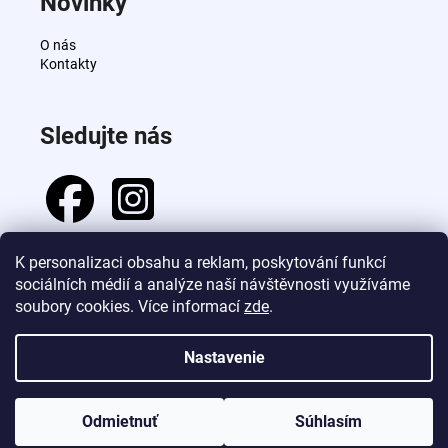
Novinky
O nás
Kontakty
Sledujte nás
K personalizaci obsahu a reklam, poskytování funkcí
sociálních médií a analýze naší návštěvnosti využíváme
Prijímame online platby
soubory cookies. Více informací
zde
.
Nastavenie
Vytvoril Shoptet
Odmietnuť
Súhlasím
Copyright 2026
Vlasovyspecial.cz
. Všetky práva vyhradené.