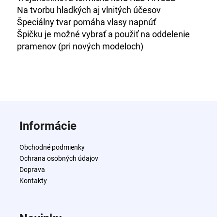
č
Na tvorbu hladkých aj vlnitých účesov
a
Špeciálny tvar pomáha vlasy napnúť
m
e
Špičku je možné vybrať a použiť na oddelenie
pramenov (pri nových modeloch)
PRIMA
BLONDE
SILVER
LESKLÝ
ŠAMPÓN
PRE
Z
STUDENÉ
á
BLOND
Informácie
TÓNY
p
250
ä
ML.
Obchodné podmienky
t
€24,70
Ochrana osobných údajov
i
Doprava
e
Kontakty