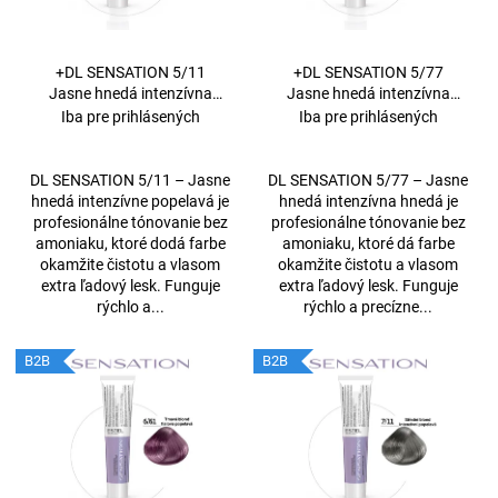
p
á
r
j
o
+DL SENSATION 5/11
+DL SENSATION 5/77
s
d
Jasne hnedá intenzívna
Jasne hnedá intenzívna
ť
popolavá 60 ml
hnedá 60 ml
Iba pre prihlásených
Iba pre prihlásených
u
?
k
t
DL SENSATION 5/11 – Jasne
DL SENSATION 5/77 – Jasne
hnedá intenzívne popelavá je
hnedá intenzívna hnedá je
o
profesionálne tónovanie bez
profesionálne tónovanie bez
v
amoniaku, ktoré dodá farbe
amoniaku, ktoré dá farbe
HĽADAŤ
okamžite čistotu a vlasom
okamžite čistotu a vlasom
extra ľadový lesk. Funguje
extra ľadový lesk. Funguje
rýchlo a...
rýchlo a precízne...
O
B2B
B2B
d
p
o
r
ú