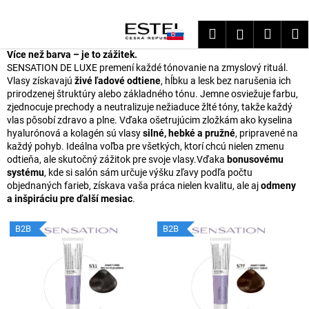
K
Prejsť
na
o
Hľadať
Nákup
M
Prihláseni
obsah
Späť
Späť
š
Více než barva – je to zážitek.
košík
í
SENSATION DE LUXE premení každé tónovanie na zmyslový rituál.
Č
k
Vlasy získavajú
živé ľadové odtiene
, hĺbku a lesk bez narušenia ich
o
prirodzenej štruktúry alebo základného tónu. Jemne osviežuje farbu,
zjednocuje prechody a neutralizuje nežiaduce žlté tóny, takže každý
p
vlas pôsobí zdravo a plne. Vďaka ošetrujúcim zložkám ako kyselina
o
hyalurónová a kolagén sú vlasy
silné, hebké a pružné
, pripravené na
t
každý pohyb. Ideálna voľba pre všetkých, ktorí chcú nielen zmenu
odtieňa, ale skutočný zážitok pre svoje vlasy.
Vďaka
bonusovému
r
systému
,
kde
si
salón
sám
určuje
výšku
zľavy
podľa
počtu
e
objednaných
farieb,
získava
vaša
práca
nielen
kvalitu,
ale
aj
odmeny
b
a
inšpiráciu
pre
ďalší
mesiac
.
u
V
B2B
B2B
j
ý
e
p
t
i
e
s
n