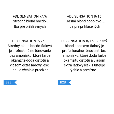
+DL SENSATION 7/76
+DL SENSATION 8/16
Stredná blond hnedo-
Jasná blond popolavo-
fialová 60 ml
fialová 60 ml
Iba pre prihlásených
Iba pre prihlásených
DL SENSATION 7/76 –
DL SENSATION 8/16 – Jasný
Stredný blond hnedo-fialová
blond popelavo-fialový je
je profesionálne tónovanie
profesionálne tónovanie bez
bez amoniaku, ktoré farbe
amoniaku, ktoré dodá farbe
okamžite dodá čistotu a
okamžitú čistotu a vlasom
vlasom extra ľadový lesk.
extra ľadový lesk. Funguje
Funguje rýchlo a precízne...
rýchlo a precízne...
B2B
B2B