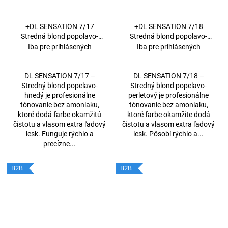
+DL SENSATION 7/17
+DL SENSATION 7/18
Stredná blond popolavo-
Stredná blond popolavo-
hnedá 60 ml
perleťová 60 ml
Iba pre prihlásených
Iba pre prihlásených
DL SENSATION 7/17 –
DL SENSATION 7/18 –
Stredný blond popelavo-
Stredný blond popelavo-
hnedý je profesionálne
perletový je profesionálne
tónovanie bez amoniaku,
tónovanie bez amoniaku,
ktoré dodá farbe okamžitú
ktoré farbe okamžite dodá
čistotu a vlasom extra ľadový
čistotu a vlasom extra ľadový
lesk. Funguje rýchlo a
lesk. Pôsobí rýchlo a...
precízne...
B2B
B2B