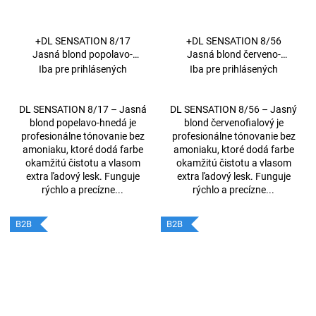
+DL SENSATION 8/17
+DL SENSATION 8/56
Jasná blond popolavo-
Jasná blond červeno-
hnedá 60 ml
fialová 60 ml
Iba pre prihlásených
Iba pre prihlásených
DL SENSATION 8/17 – Jasná
DL SENSATION 8/56 – Jasný
blond popelavo-hnedá je
blond červenofialový je
profesionálne tónovanie bez
profesionálne tónovanie bez
amoniaku, ktoré dodá farbe
amoniaku, ktoré dodá farbe
okamžitú čistotu a vlasom
okamžitú čistotu a vlasom
extra ľadový lesk. Funguje
extra ľadový lesk. Funguje
rýchlo a precízne...
rýchlo a precízne...
B2B
B2B