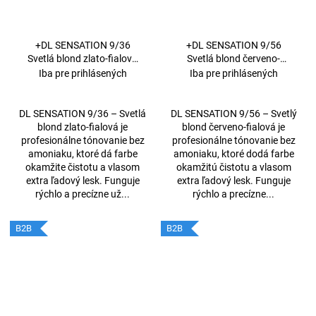
+DL SENSATION 9/36
+DL SENSATION 9/56
Svetlá blond zlato-fialová
Svetlá blond červeno-
60 ml
fialová 60 ml
Iba pre prihlásených
Iba pre prihlásených
DL SENSATION 9/36 – Svetlá
DL SENSATION 9/56 – Svetlý
blond zlato-fialová je
blond červeno-fialová je
profesionálne tónovanie bez
profesionálne tónovanie bez
amoniaku, ktoré dá farbe
amoniaku, ktoré dodá farbe
okamžite čistotu a vlasom
okamžitú čistotu a vlasom
extra ľadový lesk. Funguje
extra ľadový lesk. Funguje
rýchlo a precízne už...
rýchlo a precízne...
B2B
B2B