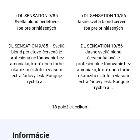
+DL SENSATION 9/85
+DL SENSATION 10/56
Svetlá blond perleťovo-
Jasne svetlá blond červeno-
červená 60 ml
fialová 60 ml
Iba pre prihlásených
Iba pre prihlásených
DL SENSATION 9/85 – Svetlá
DL SENSATION 10/56 –
blond perletovo-červená je
Jasne svetlá blond
profesionálne tónovanie bez
červenofialová je
amoniaku, ktoré dodá farbe
profesionálne tónovanie bez
okamžitú čistotu a vlasom
amoniaku, ktoré dodá farbe
extra ľadový lesk. Funguje
okamžitú čistotu a vlasom
rýchlo a...
extra ľadový lesk. Funguje
rýchlo a...
18
položiek celkom
O
v
Z
l
á
á
Informácie
d
p