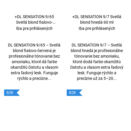
+DL SENSATION 9/65
+DL SENSATION 9/7 Svetlá
Svetlá blond fialovo-
blond hnedá 60 ml
červená 60 ml
Iba pre prihlásených
Iba pre prihlásených
DL SENSATION 9/65 – Svetlá
DL SENSATION 9/7 – Svetlá
blond fialovo-červená je
blond hnedá je profesionálne
profesionálne tónovanie bez
tónovanie bez amoniaku,
amoniaku, ktoré dá farbe
ktoré dodá farbe okamžitú
okamžitú čistotu a vlasom
čistotu a vlasom extra ľadový
extra ľadový lesk. Funguje
lesk. Funguje rýchlo a
rýchlo a precízne...
precízne už za 5–20...
B2B
B2B