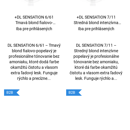
č
a
m
+DL SENSATION 6/61
+DL SENSATION 7/11
e
Tmavá blond fialovo-
Stredná blond intenzívna
popolavá 60 ml
popolavá 60 ml
Iba pre prihlásených
Iba pre prihlásených
+DE
LUXE
DL SENSATION 6/61 – Tmavý
DL SENSATION 7/11 –
FARBA
blond fialovo-popelavý je
Stredný blond intenzívne
5/0
profesionálne tónovanie bez
popelavý je profesionálne
SVETLOHNEDÁ
60ML
amoniaku, ktoré dodá farbe
tónovanie bez amoniaku,
okamžitú čistotu a vlasom
ktoré dá farbe okamžitú
€43,43
extra ľadový lesk. Funguje
čistotu a vlasom extra ľadový
rýchlo a precízne...
lesk. Funguje rýchlo a...
B2B
B2B