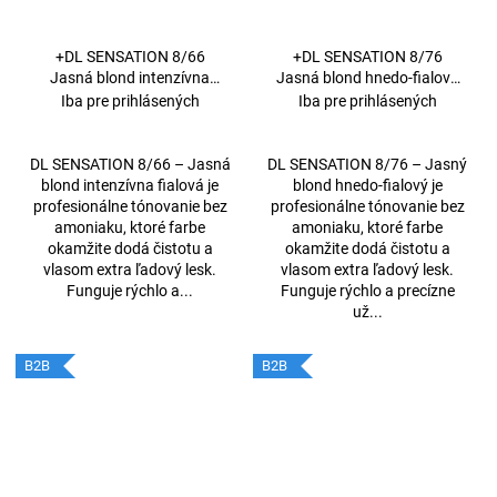
+DL SENSATION 8/66
+DL SENSATION 8/76
Jasná blond intenzívna
Jasná blond hnedo-fialová
fialová 60 ml
60 ml
Iba pre prihlásených
Iba pre prihlásených
DL SENSATION 8/66 – Jasná
DL SENSATION 8/76 – Jasný
blond intenzívna fialová je
blond hnedo-fialový je
profesionálne tónovanie bez
profesionálne tónovanie bez
amoniaku, ktoré farbe
amoniaku, ktoré farbe
okamžite dodá čistotu a
okamžite dodá čistotu a
vlasom extra ľadový lesk.
vlasom extra ľadový lesk.
Funguje rýchlo a...
Funguje rýchlo a precízne
už...
B2B
B2B