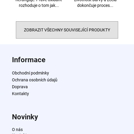
rozhoduje o tom jak...
dokončuje proces...
ZOBRAZIT VŠECHNY SOUVISEJÍCÍ PRODUKTY
Z
á
Informace
p
a
Obchodní podmínky
t
Ochrana osobních údajů
í
Doprava
Kontakty
Novinky
O nás