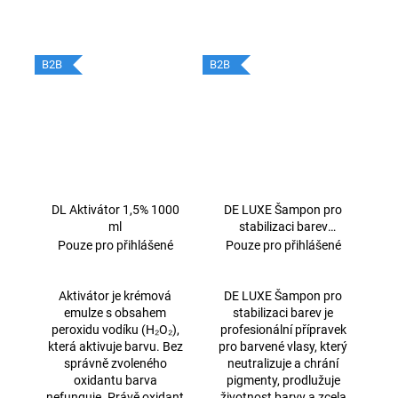
B2B
B2B
DL Aktivátor 1,5% 1000
DE LUXE Šampon pro
ml
stabilizaci barev
1000ml
Pouze pro přihlášené
Pouze pro přihlášené
Aktivátor je krémová
DE LUXE Šampon pro
emulze s obsahem
stabilizaci barev je
peroxidu vodíku (H₂O₂),
profesionální přípravek
která aktivuje barvu. Bez
pro barvené vlasy, který
správně zvoleného
neutralizuje a chrání
oxidantu barva
pigmenty, prodlužuje
nefunguje. Právě oxidant
životnost barvy a zcela