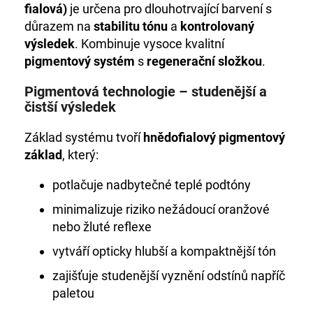
č
fialová)
je určena pro dlouhotrvající barvení s
u
důrazem na
stabilitu tónu
a
kontrolovaný
j
výsledek
. Kombinuje vysoce kvalitní
e
pigmentový systém
s
regenerační složkou
.
m
e
Pigmentová technologie – studenější a
čistší výsledek
HC
LUXURY
Základ systému tvoří
hnědofialový pigmentový
HYDROBALANCE
základ
, který:
DVOUFÁZOVÝ-
PEČUJÍCÍ
SPREJ
potlačuje nadbytečné teplé podtóny
810
minimalizuje riziko nežádoucí oranžové
Kč
nebo žluté reflexe
vytváří opticky hlubší a kompaktnější tón
zajišťuje studenější vyznění odstínů napříč
paletou