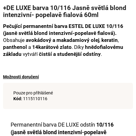
hodnocení
a
+DE LUXE barva 10/116 Jasně světlá blond
produktu
intenzivní- popelavě fialová 60ml
j
je
0,0
í
Pečující permanentní barva ESTEL DE LUXE 10/116
z
t
5
(jasně světlá blond intenzivní-popelavě fialová).
hvězdiček.
?
Obsahuje
avokádový a makadamiový olej
,
keratin
,
panthenol
a
14karátové zlato
. Díky
hnědofialovému
základu
vytváří
čistší a studenější odstíny
.
HLEDAT
Možnosti doručení
Pouze pro přihlášené
D
Kód:
1115110116
o
p
o
r
Permanentní barva DE LUXE odstín
10/116
u
(jasně světlá blond intenzivní-popelavě