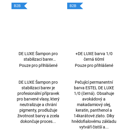
B2B
B2B
DE LUXE Šampon pro
+DE LUXE barva 1/0
stabilizaci barev
černá 60ml
1000ml
Pouze pro přihlášené
Pouze pro přihlášené
DE LUXE Šampon pro
Pečující permanentní
stabilizaci barev je
barva ESTEL DE LUXE
profesionální přípravek
1/0 (černá). Obsahuje
pro barvené vlasy, který
avokádový a
neutralizuje a chrání
makadamiový olej,
pigmenty, prodlužuje
keratin, panthenol a
životnost barvy a zcela
14karátové zlato. Díky
dokončuje proces...
hnědofialovému základu
vytváří čistší a...