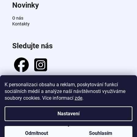
Novinky
O nás
Kontakty
Sledujte nás
K personalizaci obsahu a reklam, poskytování funkcí
sociálních médií a analýze naší návštěvnosti využíváme
Přijímáme online platby
soubory cookies. Více informací
zde
.
Nastavení
Vytvořil Shoptet
Odmítnout
Souhlasím
Copyright 2026
Vlasovyspecial.cz
. Všechna práva vyhrazena.