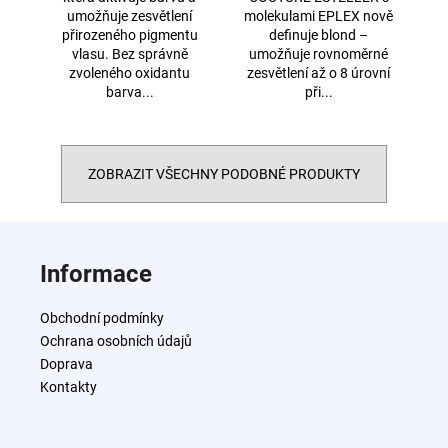
umožňuje zesvětlení
molekulami EPLEX nově
přirozeného pigmentu
definuje blond –
vlasu. Bez správně
umožňuje rovnoměrné
zvoleného oxidantu
zesvětlení až o 8 úrovní
barva...
při...
ZOBRAZIT VŠECHNY PODOBNÉ PRODUKTY
Z
á
Informace
p
a
Obchodní podmínky
t
Ochrana osobních údajů
í
Doprava
Kontakty