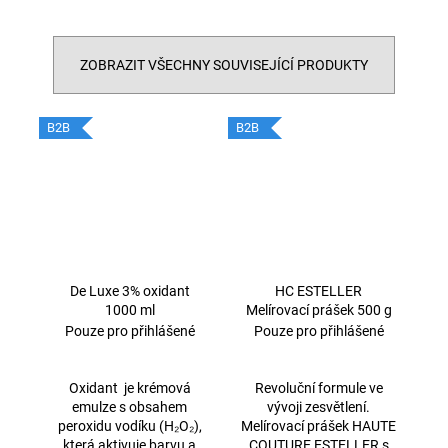
ZOBRAZIT VŠECHNY SOUVISEJÍCÍ PRODUKTY
B2B
B2B
De Luxe 3% oxidant
HC ESTELLER
1000 ml
Melírovací prášek 500 g
Pouze pro přihlášené
Pouze pro přihlášené
Oxidant je krémová
Revoluční formule ve
emulze s obsahem
vývoji zesvětlení.
peroxidu vodíku (H₂O₂),
Melírovací prášek HAUTE
která aktivuje barvu a
COUTURE ESTELLER s