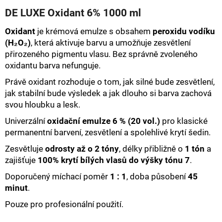
hodnocení
a
DE LUXE Oxidant 6% 1000 ml
produktu
j
je
Oxidant
je krémová emulze s obsahem
peroxidu vodíku
0,0
í
(H₂O₂)
, která aktivuje barvu a umožňuje zesvětlení
z
t
5
přirozeného pigmentu vlasu. Bez správně zvoleného
hvězdiček.
?
oxidantu barva nefunguje.
Právě oxidant rozhoduje o tom, jak silné bude zesvětlení,
jak stabilní bude výsledek a jak dlouho si barva zachová
svou hloubku a lesk.
HLEDAT
Univerzální
oxidační emulze 6 % (20 vol.)
pro klasické
permanentní barvení, zesvětlení a spolehlivé krytí šedin.
Zesvětluje
odrosty až o 2 tóny
, délky přibližně o
1 tón
a
D
zajišťuje
100% krytí bílých vlasů do výšky tónu 7
.
o
Doporučený míchací poměr
1 : 1
, doba působení
45
p
minut
.
o
r
Pouze pro profesionální použití.
u