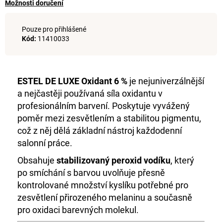
č
Možnosti doručení
u
j
Pouze pro přihlášené
e
Kód:
11410033
m
e
ESTEL DE LUXE Oxidant 6 %
je nejuniverzálnější
+DE
a nejčastěji používaná síla oxidantu v
LUXE
BARVA
profesionálním barvení. Poskytuje vyvážený
5/0
poměr mezi zesvětlením a stabilitou pigmentu,
SVĚTLEHNĚDÁ
60ML
což z něj dělá základní nástroj každodenní
999
salonní práce.
Kč
Obsahuje
stabilizovaný peroxid vodíku
, který
po smíchání s barvou uvolňuje přesně
kontrolované množství kyslíku potřebné pro
zesvětlení přirozeného melaninu a současně
pro oxidaci barevných molekul.