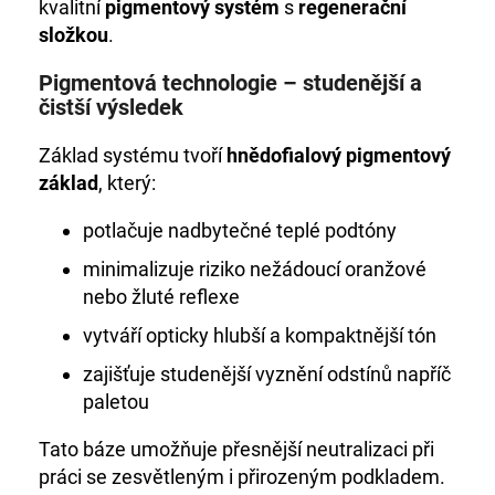
č
kvalitní
pigmentový systém
s
regenerační
u
složkou
.
j
e
Pigmentová technologie – studenější a
m
čistší výsledek
e
Základ systému tvoří
hnědofialový pigmentový
základ
, který:
+DE
LUXE
BARVA
potlačuje nadbytečné teplé podtóny
5/0
SVĚTLEHNĚDÁ
minimalizuje riziko nežádoucí oranžové
60ML
nebo žluté reflexe
999
Kč
vytváří opticky hlubší a kompaktnější tón
zajišťuje studenější vyznění odstínů napříč
paletou
Tato báze umožňuje přesnější neutralizaci při
práci se zesvětleným i přirozeným podkladem.