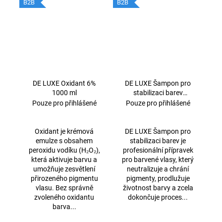
B2B
B2B
DE LUXE Oxidant 6%
DE LUXE Šampon pro
1000 ml
stabilizaci barev
1000ml
Pouze pro přihlášené
Pouze pro přihlášené
Oxidant je krémová
DE LUXE Šampon pro
emulze s obsahem
stabilizaci barev je
peroxidu vodíku (H₂O₂),
profesionální přípravek
která aktivuje barvu a
pro barvené vlasy, který
umožňuje zesvětlení
neutralizuje a chrání
přirozeného pigmentu
pigmenty, prodlužuje
vlasu. Bez správně
životnost barvy a zcela
zvoleného oxidantu
dokončuje proces...
barva...