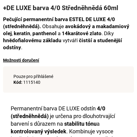
hodnocení
a
+DE LUXE barva 4/0 Středněhnědá 60ml
produktu
j
je
Pečující permanentní barva ESTEL DE LUXE 4/0
0,0
í
(středněhnědá).
Obsahuje
avokádový a makadamiový
z
t
5
olej
,
keratin
,
panthenol
a
14karátové zlato
. Díky
hvězdiček.
?
hnědofialovému základu
vytváří
čistší a studenější
odstíny
.
Možnosti doručení
HLEDAT
Pouze pro přihlášené
Kód:
1115140
D
o
Permanentní barva DE LUXE odstín
4/0
p
(středněhnědá)
je určena pro dlouhotrvající
o
barvení s důrazem na
stabilitu tónu
a
r
u
kontrolovaný výsledek
. Kombinuje vysoce