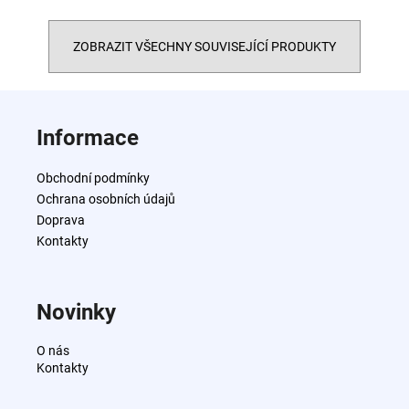
ZOBRAZIT VŠECHNY SOUVISEJÍCÍ PRODUKTY
Z
á
Informace
p
a
Obchodní podmínky
t
Ochrana osobních údajů
í
Doprava
Kontakty
Novinky
O nás
Kontakty