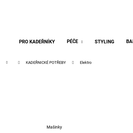
K
Přejít
na
o
obsah
Zpět
Zpět
š
do
do
í
obchodu
obchodu
k
PÉČE
BA
PRO KADEŘNÍKY
STYLING
Domů
KADEŘNICKÉ POTŘEBY
Elektro
Mašinky