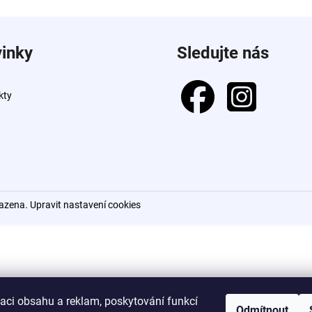
+DE LUXE BARVA 1/0 ČERNÁ 60ML
DE LUXE OXIDAN
999 Kč
999 Kč
inky
Sledujte nás
kty
razena.
Upravit nastavení cookies
zaci obsahu a reklam, poskytování funkcí
Odmítnout