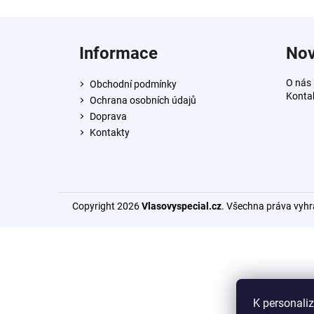
+DE LUXE BARVA 3/0 TMAVOHNĚDÁ
60ML
Z
999 Kč
á
Informace
Nov
p
a
O nás
Obchodní podmínky
t
Konta
Ochrana osobních údajů
í
Doprava
Kontakty
Copyright 2026
Vlasovyspecial.cz
. Všechna práva vyh
K personali