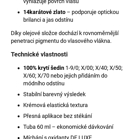
vyhlazuje povrch vlasu
14karátové zlato
– podporuje optickou
brilanci a jas odstínu
Díky olejové složce dochází k rovnoměrnější
penetraci pigmentu do vlasového vlákna.
Technické vlastnosti
100% krytí šedin
1-9/0; X/00; X/40; X/50;
X/60; X/70 nebo jejich přidáním do
módního odstínu
Stabilní barevný výsledek
Krémová elastická textura
Přesná aplikace bez stékání
Tuba 60 ml – ekonomické dávkování
Míchání s oxidanty DE LUXE