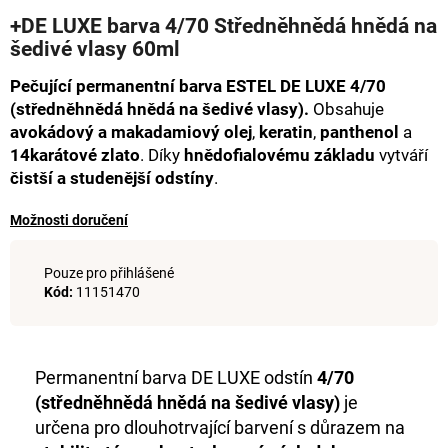
hodnocení
a
+DE LUXE barva 4/70 Středněhnědá hnědá na
produktu
šedivé vlasy 60ml
j
je
0,0
í
Pečující permanentní barva ESTEL DE LUXE 4/70
z
t
5
(středněhnědá hnědá na šedivé vlasy).
Obsahuje
hvězdiček.
?
avokádový a makadamiový olej
,
keratin
,
panthenol
a
14karátové zlato
. Díky
hnědofialovému základu
vytváří
čistší a studenější odstíny
.
Možnosti doručení
HLEDAT
Pouze pro přihlášené
Kód:
11151470
D
o
p
Permanentní barva DE LUXE odstín
4/70
o
(středněhnědá hnědá na šedivé vlasy)
je
r
určena pro dlouhotrvající barvení s důrazem na
u