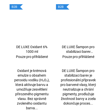
B2B
B2B
DE LUXE Oxidant 6%
DE LUXE Šampon pro
1000 ml
stabilizaci barev
1000ml
Pouze pro přihlášené
Pouze pro přihlášené
Oxidant je krémová
DE LUXE Šampon pro
emulze s obsahem
stabilizaci barev je
peroxidu vodíku (H₂O₂),
profesionální přípravek
která aktivuje barvu a
pro barvené vlasy, který
umožňuje zesvětlení
neutralizuje a chrání
přirozeného pigmentu
pigmenty, prodlužuje
vlasu. Bez správně
životnost barvy a zcela
zvoleného oxidantu
dokončuje proces...
barva...