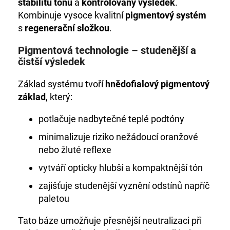
č
stabilitu tónu
a
kontrolovaný výsledek
.
u
Kombinuje vysoce kvalitní
pigmentový systém
j
s
regenerační složkou
.
e
m
Pigmentová technologie – studenější a
e
čistší výsledek
Základ systému tvoří
hnědofialový pigmentový
HC
základ
, který:
LUXURY
HYDROBALANCE
DVOUFÁZOVÝ-
potlačuje nadbytečné teplé podtóny
PEČUJÍCÍ
SPREJ
minimalizuje riziko nežádoucí oranžové
810
nebo žluté reflexe
Kč
vytváří opticky hlubší a kompaktnější tón
zajišťuje studenější vyznění odstínů napříč
paletou
Tato báze umožňuje přesnější neutralizaci při