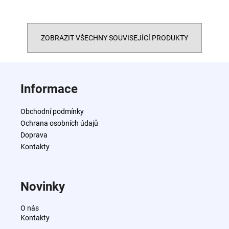
ZOBRAZIT VŠECHNY SOUVISEJÍCÍ PRODUKTY
Z
á
Informace
p
a
Obchodní podmínky
t
Ochrana osobních údajů
í
Doprava
Kontakty
Novinky
O nás
Kontakty