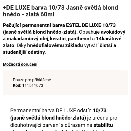
hodnocení
a
+DE LUXE barva 10/73 Jasně světlá blond
produktu
hnědo - zlatá 60ml
j
je
0,0
í
Pečující permanentní barva ESTEL DE LUXE 10/73
z
t
5
(jasně světlá blond hnědo-zlatá).
Obsahuje
avokádový
hvězdiček.
?
a makadamiový olej
,
keratin
,
panthenol
a
14karátové
zlato
. Díky
hnědofialovému základu
vytváří
čistší a
studenější odstíny
.
Možnosti doručení
HLEDAT
Pouze pro přihlášené
Kód:
111511073
D
o
p
Permanentní barva DE LUXE odstín
10/73
o
(jasně světlá blond hnědo-zlatá)
je určena pro
r
dlouhotrvající barvení s důrazem na
stabilitu
u