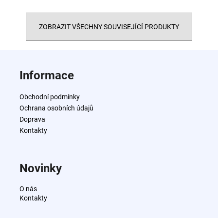
ZOBRAZIT VŠECHNY SOUVISEJÍCÍ PRODUKTY
Z
á
Informace
p
a
Obchodní podmínky
t
Ochrana osobních údajů
í
Doprava
Kontakty
Novinky
O nás
Kontakty