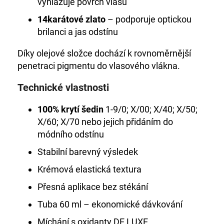
vyhlazuje povrch vlasu
14karátové zlato
– podporuje optickou
brilanci a jas odstínu
Díky olejové složce dochází k rovnoměrnější
penetraci pigmentu do vlasového vlákna.
Technické vlastnosti
100% krytí šedin
1-9/0; X/00; X/40; X/50;
X/60; X/70 nebo jejich přidáním do
módního odstínu
Stabilní barevný výsledek
Krémová elastická textura
Přesná aplikace bez stékání
Tuba 60 ml – ekonomické dávkování
Míchání s oxidanty DE LUXE