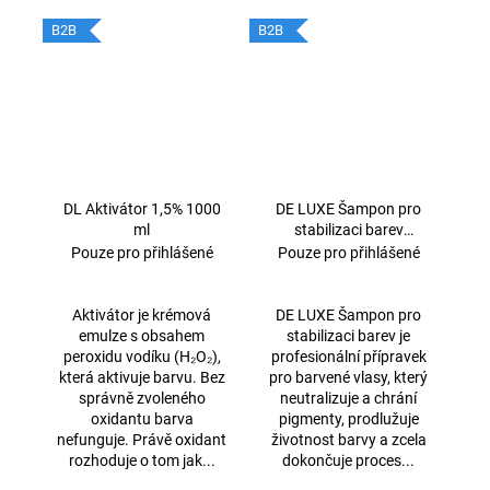
B2B
B2B
DL Aktivátor 1,5% 1000
DE LUXE Šampon pro
ml
stabilizaci barev
1000ml
Pouze pro přihlášené
Pouze pro přihlášené
Aktivátor je krémová
DE LUXE Šampon pro
emulze s obsahem
stabilizaci barev je
peroxidu vodíku (H₂O₂),
profesionální přípravek
která aktivuje barvu. Bez
pro barvené vlasy, který
správně zvoleného
neutralizuje a chrání
oxidantu barva
pigmenty, prodlužuje
nefunguje. Právě oxidant
životnost barvy a zcela
rozhoduje o tom jak...
dokončuje proces...