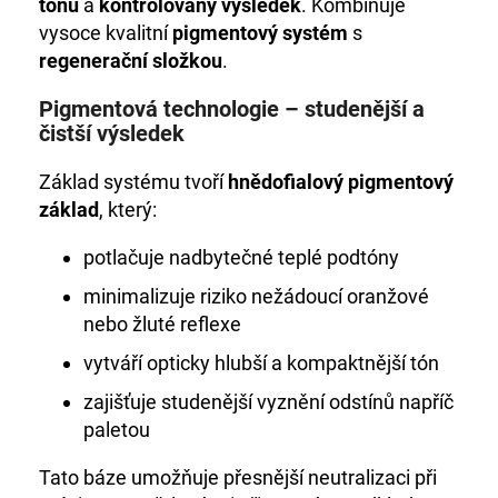
č
tónu
a
kontrolovaný výsledek
. Kombinuje
u
vysoce kvalitní
pigmentový systém
s
j
regenerační složkou
.
e
m
Pigmentová technologie – studenější a
e
čistší výsledek
Základ systému tvoří
hnědofialový pigmentový
DE
základ
, který:
LUXE
3%
OXIDANT
potlačuje nadbytečné teplé podtóny
1000
ML
minimalizuje riziko nežádoucí oranžové
999
nebo žluté reflexe
Kč
vytváří opticky hlubší a kompaktnější tón
zajišťuje studenější vyznění odstínů napříč
paletou
Tato báze umožňuje přesnější neutralizaci při