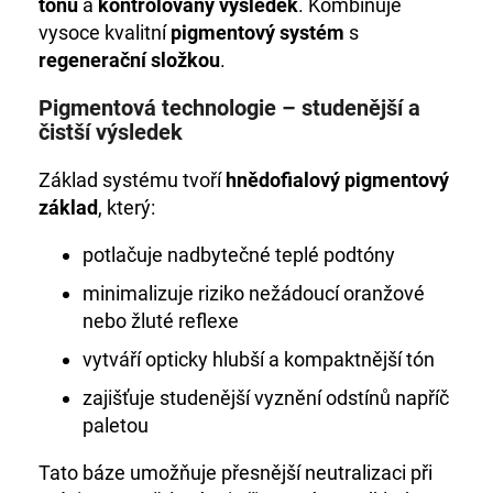
č
tónu
a
kontrolovaný výsledek
. Kombinuje
u
vysoce kvalitní
pigmentový systém
s
j
regenerační složkou
.
e
m
Pigmentová technologie – studenější a
e
čistší výsledek
Základ systému tvoří
hnědofialový pigmentový
+DE
základ
, který:
LUXE
BARVA
3/0
potlačuje nadbytečné teplé podtóny
TMAVOHNĚDÁ
60ML
minimalizuje riziko nežádoucí oranžové
999
nebo žluté reflexe
Kč
vytváří opticky hlubší a kompaktnější tón
zajišťuje studenější vyznění odstínů napříč
paletou
Tato báze umožňuje přesnější neutralizaci při