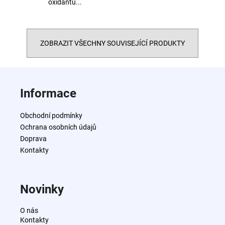
oxidantu...
ZOBRAZIT VŠECHNY SOUVISEJÍCÍ PRODUKTY
Z
á
Informace
p
a
Obchodní podmínky
t
Ochrana osobních údajů
í
Doprava
Kontakty
Novinky
O nás
Kontakty