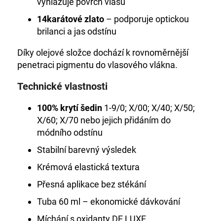
vyhlazuje povrch vlasu
14karátové zlato
– podporuje optickou
brilanci a jas odstínu
Díky olejové složce dochází k rovnoměrnější
penetraci pigmentu do vlasového vlákna.
Technické vlastnosti
100% krytí šedin
1-9/0; X/00; X/40; X/50;
X/60; X/70 nebo jejich přidáním do
módního odstínu
Stabilní barevný výsledek
Krémová elastická textura
Přesná aplikace bez stékání
Tuba 60 ml – ekonomické dávkování
Míchání s oxidanty DE LUXE