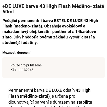
hodnocení
a
+DE LUXE barva 43 High Flash Měděno- zlatá
produktu
60ml
j
je
0,0
í
Pečující permanentní barva ESTEL DE LUXE 43 High
z
t
5
Flash (měděno-zlatá).
Obsahuje
avokádový a
hvězdiček.
?
makadamiový olej
,
keratin
,
panthenol
a
14karátové
zlato
. Díky
hnědofialovému základu
vytváří
čistší a
studenější odstíny
.
Možnosti doručení
HLEDAT
Pouze pro přihlášené
Kód:
11132043
D
o
p
Permanentní barva DE LUXE odstín
43 High
o
Flash (měděno-zlatá)
je určena pro
r
dlouhotrvající barvení s důrazem na
stabilitu
u