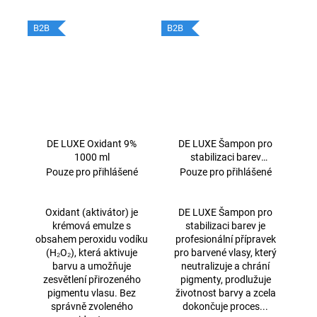
B2B
B2B
DE LUXE Oxidant 9%
DE LUXE Šampon pro
1000 ml
stabilizaci barev
1000ml
Pouze pro přihlášené
Pouze pro přihlášené
Oxidant (aktivátor) je
DE LUXE Šampon pro
krémová emulze s
stabilizaci barev je
obsahem peroxidu vodíku
profesionální přípravek
(H₂O₂), která aktivuje
pro barvené vlasy, který
barvu a umožňuje
neutralizuje a chrání
zesvětlení přirozeného
pigmenty, prodlužuje
pigmentu vlasu. Bez
životnost barvy a zcela
správně zvoleného
dokončuje proces...