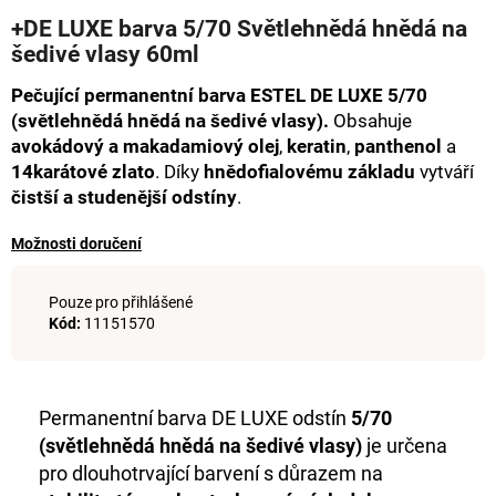
hodnocení
a
+DE LUXE barva 5/70 Světlehnědá hnědá na
produktu
šedivé vlasy 60ml
j
je
0,0
í
Pečující permanentní barva ESTEL DE LUXE 5/70
z
t
5
(světlehnědá hnědá na šedivé vlasy).
Obsahuje
hvězdiček.
?
avokádový a makadamiový olej
,
keratin
,
panthenol
a
14karátové zlato
. Díky
hnědofialovému základu
vytváří
čistší a studenější odstíny
.
Možnosti doručení
HLEDAT
Pouze pro přihlášené
Kód:
11151570
D
o
p
Permanentní barva DE LUXE odstín
5/70
o
(světlehnědá hnědá na šedivé vlasy)
je určena
r
pro dlouhotrvající barvení s důrazem na
u