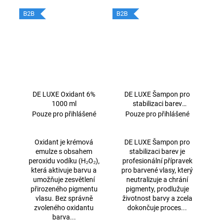
B2B
B2B
DE LUXE Oxidant 6%
DE LUXE Šampon pro
1000 ml
stabilizaci barev
1000ml
Pouze pro přihlášené
Pouze pro přihlášené
Oxidant je krémová
DE LUXE Šampon pro
emulze s obsahem
stabilizaci barev je
peroxidu vodíku (H₂O₂),
profesionální přípravek
která aktivuje barvu a
pro barvené vlasy, který
umožňuje zesvětlení
neutralizuje a chrání
přirozeného pigmentu
pigmenty, prodlužuje
vlasu. Bez správně
životnost barvy a zcela
zvoleného oxidantu
dokončuje proces...
barva...