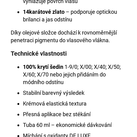
vyhlazuje povrch vlasu
14karátové zlato
– podporuje optickou
brilanci a jas odstínu
Díky olejové složce dochází k rovnoměrnější
penetraci pigmentu do vlasového vlákna.
Technické vlastnosti
100% krytí šedin
1-9/0; X/00; X/40; X/50;
X/60; X/70 nebo jejich přidáním do
módního odstínu
Stabilní barevný výsledek
Krémová elastická textura
Přesná aplikace bez stékání
Tuba 60 ml – ekonomické dávkování
Míchání s oxidanty DE LUXE