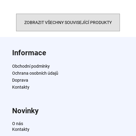
ZOBRAZIT VŠECHNY SOUVISEJÍCÍ PRODUKTY
Z
á
Informace
p
a
Obchodní podmínky
t
Ochrana osobních údajů
í
Doprava
Kontakty
Novinky
O nás
Kontakty