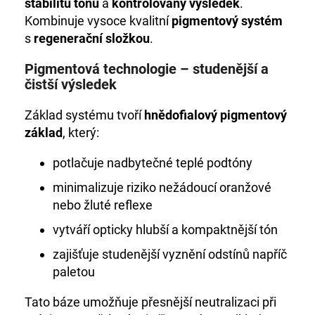
č
stabilitu tónu
a
kontrolovaný výsledek
.
u
Kombinuje vysoce kvalitní
pigmentový systém
j
s
regenerační složkou
.
e
m
Pigmentová technologie – studenější a
e
čistší výsledek
Základ systému tvoří
hnědofialový pigmentový
+DE
základ
, který:
LUXE
BARVA
1/0
potlačuje nadbytečné teplé podtóny
ČERNÁ
60ML
minimalizuje riziko nežádoucí oranžové
999
nebo žluté reflexe
Kč
vytváří opticky hlubší a kompaktnější tón
zajišťuje studenější vyznění odstínů napříč
paletou
Tato báze umožňuje přesnější neutralizaci při