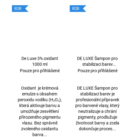
B2B
B2B
De Luxe 3% oxidant
DE LUXE Šampon pro
1000 ml
stabilizaci barev
1000ml
Pouze pro přihlášené
Pouze pro přihlášené
Oxidant je krémová
DE LUXE Šampon pro
emulze s obsahem
stabilizaci barev je
peroxidu vodíku (H₂O₂),
profesionální přípravek
která aktivuje barvu a
pro barvené vlasy, který
umožňuje zesvětlení
neutralizuje a chrání
přirozeného pigmentu
pigmenty, prodlužuje
vlasu. Bez správně
životnost barvy a zcela
zvoleného oxidantu
dokončuje proces...
barva...