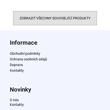
ZOBRAZIT VŠECHNY SOUVISEJÍCÍ PRODUKTY
Z
á
Informace
p
a
Obchodní podmínky
t
Ochrana osobních údajů
í
Doprava
Kontakty
Novinky
O nás
Kontakty