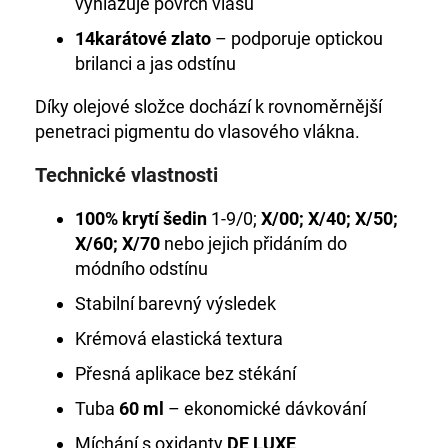
vyhlazuje povrch vlasu
14karátové zlato
– podporuje optickou
brilanci a jas odstínu
Díky olejové složce dochází k rovnoměrnější
penetraci pigmentu do vlasového vlákna.
Technické vlastnosti
100% krytí šedin
1-9/0;
X/00; X/40; X/50;
X/60; X/70
nebo jejich přidáním do
módního odstínu
Stabilní barevný výsledek
Krémová elastická textura
Přesná aplikace bez stékání
Tuba
60 ml
– ekonomické dávkování
Míchání s oxidanty
DE LUXE