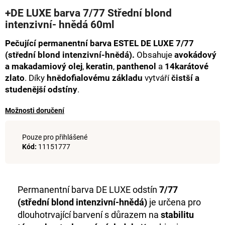
hodnocení
a
+DE LUXE barva 7/77 Střední blond
produktu
intenzivní- hnědá 60ml
j
je
0,0
í
Pečující permanentní barva ESTEL DE LUXE 7/77
z
t
5
(střední blond intenzivní-hnědá).
Obsahuje
avokádový
hvězdiček.
?
a makadamiový olej
,
keratin
,
panthenol
a
14karátové
zlato
. Díky
hnědofialovému základu
vytváří
čistší a
studenější odstíny
.
Možnosti doručení
HLEDAT
Pouze pro přihlášené
Kód:
11151777
D
o
p
Permanentní barva DE LUXE odstín
7/77
o
(střední blond intenzivní-hnědá)
je určena pro
r
dlouhotrvající barvení s důrazem na
stabilitu
u