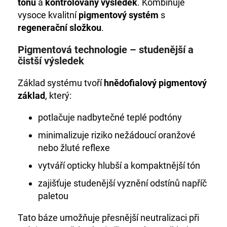
č
tónu
a
kontrolovaný výsledek
. Kombinuje
u
vysoce kvalitní
pigmentový systém
s
j
regenerační složkou
.
e
m
Pigmentová technologie – studenější a
e
čistší výsledek
Základ systému tvoří
hnědofialový pigmentový
+DE
základ
, který:
LUXE
BARVA
5/0
potlačuje nadbytečné teplé podtóny
SVĚTLEHNĚDÁ
60ML
minimalizuje riziko nežádoucí oranžové
999
nebo žluté reflexe
Kč
vytváří opticky hlubší a kompaktnější tón
zajišťuje studenější vyznění odstínů napříč
paletou
Tato báze umožňuje přesnější neutralizaci při