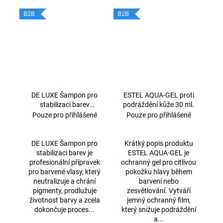
B2B
B2B
DE LUXE Šampon pro
ESTEL AQUA-GEL proti
stabilizaci barev
podráždění kůže 30 ml.
1000ml
Pouze pro přihlášené
Pouze pro přihlášené
DE LUXE Šampon pro
Krátký popis produktu
stabilizaci barev je
ESTEL AQUA-GEL je
profesionální přípravek
ochranný gel pro citlivou
pro barvené vlasy, který
pokožku hlavy během
neutralizuje a chrání
barvení nebo
pigmenty, prodlužuje
zesvětlování. Vytváří
životnost barvy a zcela
jemný ochranný film,
dokončuje proces...
který snižuje podráždění
a...