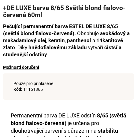
hodnocení
a
+DE LUXE barva 8/65 Světlá blond fialovo-
produktu
červená 60ml
j
je
0,0
í
Pečující permanentní barva ESTEL DE LUXE 8/65
z
t
5
(světlá blond fialovo-červená).
Obsahuje
avokádový a
hvězdiček.
?
makadamiový olej
,
keratin
,
panthenol
a
14karátové
zlato
. Díky
hnědofialovému základu
vytváří
čistší a
studenější odstíny
.
Možnosti doručení
HLEDAT
Pouze pro přihlášené
Kód:
11151865
D
o
p
Permanentní barva DE LUXE odstín
8/65 (světlá
o
blond fialovo-červená)
je určena pro
r
dlouhotrvající barvení s důrazem na
stabilitu
u