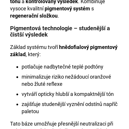
č
tónu
a
kontrolovaný výsledek
. Kombinuje
u
vysoce kvalitní
pigmentový systém
s
j
regenerační složkou
.
e
m
Pigmentová technologie – studenější a
e
čistší výsledek
Základ systému tvoří
hnědofialový pigmentový
HC
základ
, který:
LUXURY
HYDROBALANCE
DVOUFÁZOVÝ-
potlačuje nadbytečné teplé podtóny
PEČUJÍCÍ
SPREJ
minimalizuje riziko nežádoucí oranžové
810
nebo žluté reflexe
Kč
vytváří opticky hlubší a kompaktnější tón
zajišťuje studenější vyznění odstínů napříč
paletou
Tato báze umožňuje přesnější neutralizaci při