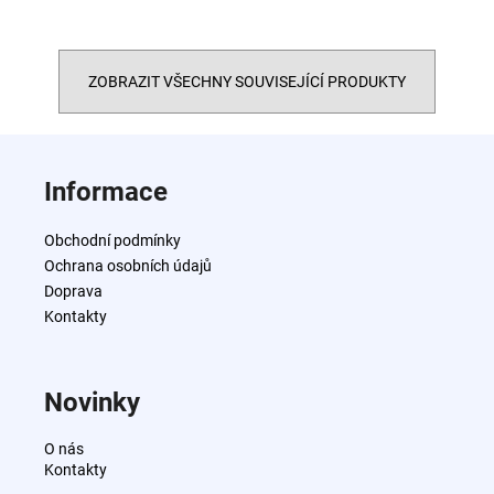
ZOBRAZIT VŠECHNY SOUVISEJÍCÍ PRODUKTY
Z
á
Informace
p
a
Obchodní podmínky
t
Ochrana osobních údajů
í
Doprava
Kontakty
Novinky
O nás
Kontakty