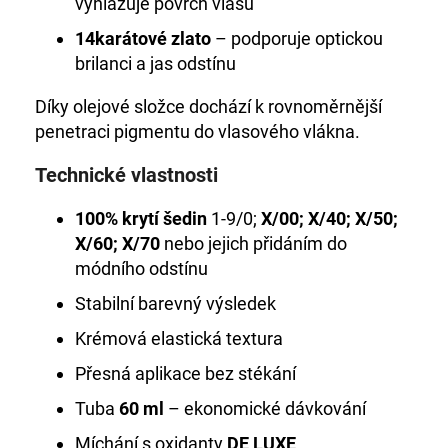
vyhlazuje povrch vlasu
14karátové zlato
– podporuje optickou
brilanci a jas odstínu
Díky olejové složce dochází k rovnoměrnější
penetraci pigmentu do vlasového vlákna.
Technické vlastnosti
100% krytí šedin
1-9/0;
X/00; X/40; X/50;
X/60; X/70
nebo jejich přidáním do
módního odstínu
Stabilní barevný výsledek
Krémová elastická textura
Přesná aplikace bez stékání
Tuba
60 ml
– ekonomické dávkování
Míchání s oxidanty
DE LUXE