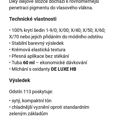
Díky olejové složce dochází k rovnoměrnější
penetraci pigmentu do vlasového vlákna.
Technické vlastnosti
• 100% krytí šedin 1-9/0; X/00; X/40; X/50; X/60;
X/70 nebo jejich přidáním do módního odstínu
• Stabilní barevný výsledek
• Krémová elastická textura
• Přesná aplikace bez stékání
• Tuba
60 ml
– ekonomické dávkování
• Míchání s oxidanty
DE LUXE HB
Výsledek
Odstín 113 poskytuje:
• sytý, kompaktní tón
• chladnější vyznění oproti standardním
zeleným základům