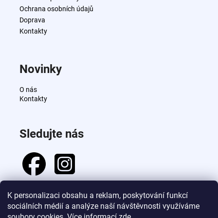
t
Ochrana osobních údajů
í
Doprava
Kontakty
Novinky
O nás
Kontakty
Sledujte nás
K personalizaci obsahu a reklam, poskytování funkcí
sociálních médií a analýze naší návštěvnosti využíváme
Přijímáme online platby
soubory cookies. Více informací
zde
.