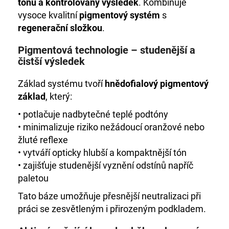
č
tónu a kontrolovaný výsledek
. Kombinuje
u
vysoce kvalitní
pigmentový systém
s
j
regenerační složkou
.
e
m
Pigmentová technologie – studenější a
e
čistší výsledek
Základ systému tvoří
hnědofialový pigmentový
DE
základ
, který:
LUXE
3%
• potlačuje nadbytečné teplé podtóny
OXIDANT
1000
• minimalizuje riziko nežádoucí oranžové nebo
ML
žluté reflexe
999
• vytváří opticky hlubší a kompaktnější tón
Kč
• zajišťuje studenější vyznění odstínů napříč
paletou
Tato báze umožňuje přesnější neutralizaci při
práci se zesvětleným i přirozeným podkladem.