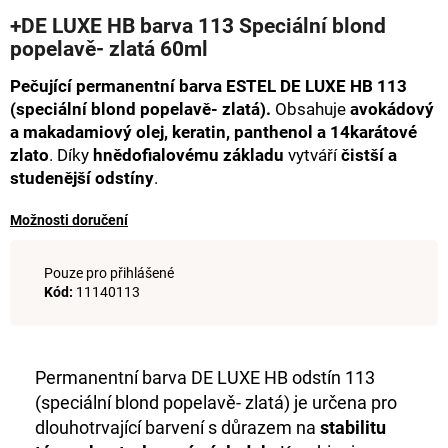
hodnocení
a
+DE LUXE HB barva 113 Speciální blond
produktu
popelavě- zlatá 60ml
j
je
0,0
í
Pečující permanentní barva ESTEL DE LUXE HB 113
z
t
5
(speciální blond popelavě- zlatá).
Obsahuje
avokádový
hvězdiček.
?
a makadamiový olej, keratin, panthenol a 14karátové
zlato
. Díky
hnědofialovému základu
vytváří
čistší a
studenější odstíny
.
Možnosti doručení
HLEDAT
Pouze pro přihlášené
Kód:
11140113
D
o
p
Permanentní barva DE LUXE HB odstín 113
o
(speciální blond popelavě- zlatá) je určena pro
r
dlouhotrvající barvení s důrazem na
stabilitu
u