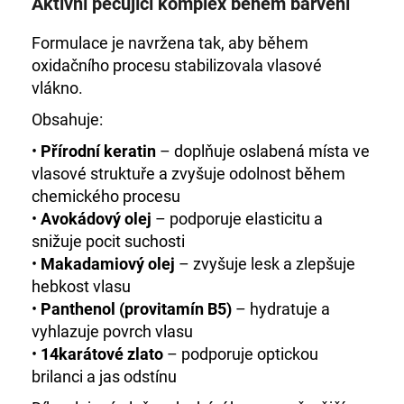
Aktivní pečující komplex během barvení
Formulace je navržena tak, aby během
oxidačního procesu stabilizovala vlasové
vlákno.
Obsahuje:
•
Přírodní keratin
– doplňuje oslabená místa ve
vlasové struktuře a zvyšuje odolnost během
chemického procesu
•
Avokádový olej
– podporuje elasticitu a
snižuje pocit suchosti
•
Makadamiový olej
– zvyšuje lesk a zlepšuje
hebkost vlasu
•
Panthenol (provitamín B5)
– hydratuje a
vyhlazuje povrch vlasu
•
14karátové zlato
– podporuje optickou
brilanci a jas odstínu