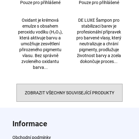
1000ml
Pouze pro přihlášené
Pouze pro přihlášené
Oxidant je krémová
DE LUXE Šampon pro
emulze s obsahem
stabilizaci barev je
peroxidu vodíku (H₂O₂),
profesionální přípravek
která aktivuje barvu a
pro barvené vlasy, který
umožňuje zesvětlení
neutralizuje a chrání
přirozeného pigmentu
pigmenty, prodlužuje
vlasu. Bez správně
životnost barvy a zcela
zvoleného oxidantu
dokončuje proces...
barva...
ZOBRAZIT VŠECHNY SOUVISEJÍCÍ PRODUKTY
Z
á
Informace
p
a
Obchodní podmínky