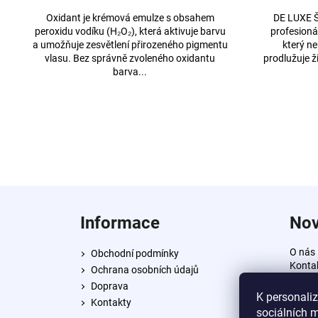
Oxidant je krémová emulze s obsahem
DE LUXE Š
peroxidu vodíku (H₂O₂), která aktivuje barvu
profesioná
a umožňuje zesvětlení přirozeného pigmentu
který ne
vlasu. Bez správně zvoleného oxidantu
prodlužuje ž
barva...
Z
á
Informace
Nov
p
a
O nás
Obchodní podmínky
t
Konta
Ochrana osobních údajů
í
Doprava
K personali
Kontakty
sociálních m