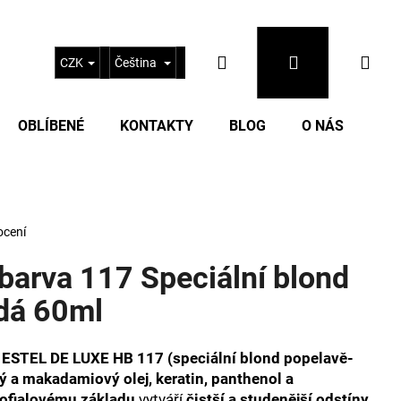
Hledat
Přihlášení
Nák
CZK
Čeština
OBLÍBENÉ
KONTAKTY
BLOG
O NÁS
koš
ocení
arva 117 Speciální blond
dá 60ml
Následující
 ESTEL DE LUXE HB 117 (speciální blond popelavě-
 a makadamiový olej, keratin, panthenol a
ofialovému základu
vytváří
čistší a studenější odstíny
.