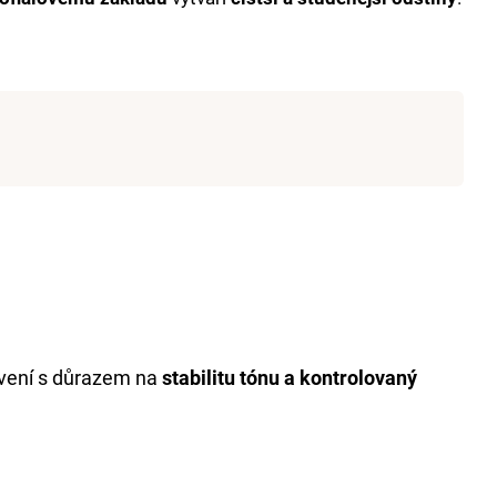
T 6% 1000 ML
rvení s důrazem na
stabilitu tónu a kontrolovaný