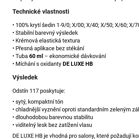
Technické vlastnosti
• 100% krytí šedin 1-9/0; X/00; X/40; X/50; X/60; X
• Stabilní barevný výsledek
• Krémová elastická textura
• Přesná aplikace bez stékání
• Tuba
60 ml
– ekonomické dávkování
• Míchání s oxidanty
DE LUXE HB
Výsledek
Odstín 117 poskytuje:
• sytý, kompaktní tón
• chladnější vyznění oproti standardním zeleným z
• dlouhodobou barevnou stabilitu
• viditelný lesk bez zatížení vlasu
DE LUXE HB je vhodná pro salony, které požadují kon