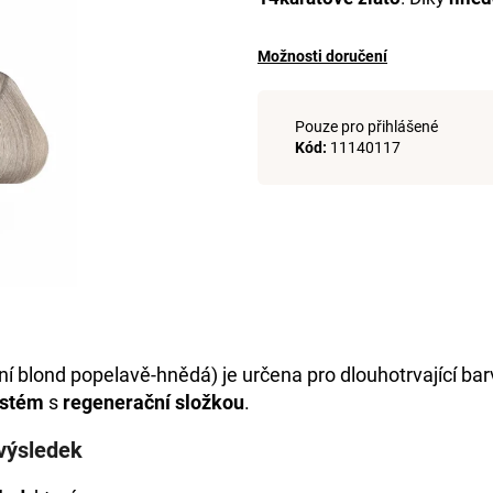
+DE LUXE BARVA 1/0 ČERNÁ 60ML
DE LUXE OXIDAN
999 Kč
999 Kč
Možnosti doručení
Pouze pro přihlášené
Kód:
11140117
í blond popelavě-hnědá) je určena pro dlouhotrvající ba
ystém
s
regenerační složkou
.
 výsledek