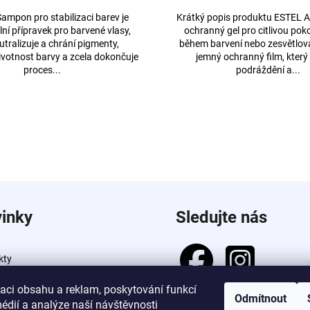
ampon pro stabilizaci barev je
Krátký popis produktu ESTEL 
lní přípravek pro barvené vlasy,
ochranný gel pro citlivou pok
utralizuje a chrání pigmenty,
během barvení nebo zesvětlová
ivotnost barvy a zcela dokončuje
jemný ochranný film, který
proces...
podráždění a...
inky
Sledujte nás
kty
zaci obsahu a reklam, poskytování funkcí
Odmítnout
édií a analýze naší návštěvnosti