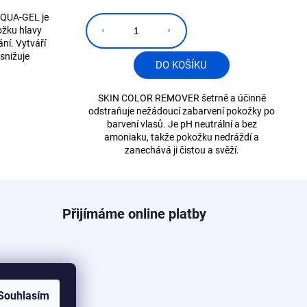
AQUA-GEL je
ožku hlavy
ní. Vytváří
 snižuje
DO KOŠÍKU
SKIN COLOR REMOVER šetrně a účinně
odstraňuje nežádoucí zabarvení pokožky po
barvení vlasů. Je pH neutrální a bez
amoniaku, takže pokožku nedráždí a
zanechává ji čistou a svěží.
Přijímáme online platby
Souhlasím