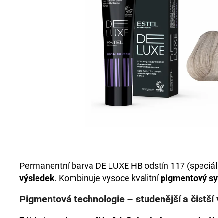
+DE LUXE BARVA 3/0 TMAVOHNĚDÁ
60ML
999 Kč
Permanentní barva DE LUXE HB odstín 117 (speciáln
výsledek
. Kombinuje vysoce kvalitní
pigmentový s
Pigmentová technologie – studenější a čistší