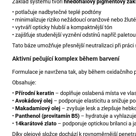
Základ systému tvoří
hnědofialový pigmentový zák
• potlačuje nadbytečné teplé podtóny
• minimalizuje riziko nežádoucí oranžové nebo žluté
• vytváří opticky hlubší a kompaktnější tón
• zajišťuje studenější vyznění odstínů napříč paletou
Tato báze umožňuje přesnější neutralizaci při prác
Aktivní pečující komplex během barvení
Formulace je navržena tak, aby během oxidačního p
Obsahuje:
•
Přírodní keratin
– doplňuje oslabená místa ve vla
•
Avokádový olej
– podporuje elasticitu a snižuje po
•
Makadamiový olej
– zvyšuje lesk a zlepšuje hebk
•
Panthenol (provitamín B5)
– hydratuje a vyhlazuj
•
14karátové zlato
– podporuje optickou brilanci a j
Díky olejové složce dochází k rovnoměrnější penetr