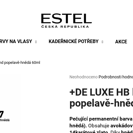
Co potřebujete najít?
RVY NA VLASY
KADEŘNICKÉ POTŘEBY
AKCE
HLEDAT
ond popelavě-hnědá 60ml
Průměrné
Neohodnoceno
Podrobnosti hodn
Doporučujeme
hodnocení
produktu
+DE LUXE HB b
je
0,0
popelavě-hně
z
5
hvězdiček.
Pečující permanentní barva
hnědá).
Obsahuje
avokádový
14karátové zlato
. Díky
hněd