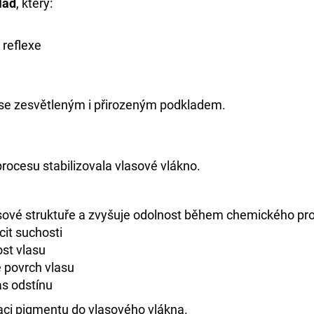
lad
, který:
 reflexe
i se zesvětleným i přirozeným podkladem.
rocesu stabilizovala vlasové vlákno.
sové struktuře a zvyšuje odolnost během chemického pr
cit suchosti
ost vlasu
e povrch vlasu
as odstínu
aci pigmentu do vlasového vlákna.