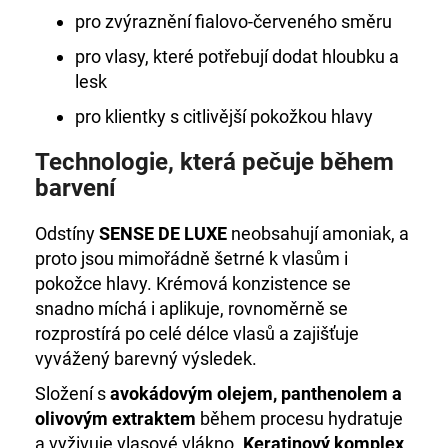
pro zvýraznění fialovo-červeného směru
pro vlasy, které potřebují dodat hloubku a
lesk
pro klientky s citlivější pokožkou hlavy
Technologie, která pečuje během
barvení
Odstíny
SENSE DE LUXE
neobsahují amoniak, a
proto jsou mimořádně šetrné k vlasům i
pokožce hlavy. Krémová konzistence se
snadno míchá i aplikuje, rovnoměrně se
rozprostírá po celé délce vlasů a zajišťuje
vyvážený barevný výsledek.
Složení s
avokádovým olejem, panthenolem a
olivovým extraktem
během procesu hydratuje
a vyživuje vlasové vlákno.
Keratinový komplex