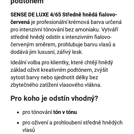
podtónem
č
u
j
SENSE DE LUXE 4/65 Středně hnědá fialovo-
e
červená
je profesionální krémová barva určená
m
pro intenzivní tónování bez amoniaku. Vytváří
e
středně hnědý odstín s intenzivním fialovo-
červeným směrem, prohlubuje barvu vlasů a
+DE
dodává jim luxusní, zářivý lesk.
LUXE
BARVA
Ideální volba pro klientky, které chtějí hnědý
3/0
základ oživit kreativním podtónem, zvýšit
TMAVOHNĚDÁ
60ML
sytost barvy nebo sjednotit délky bez
zbytečného zatížení vlasového vlákna.
999
Kč
Pro koho je odstín vhodný?
pro tónování
tón v tónu
pro oživení a prohloubení středně hnědých
vlasů