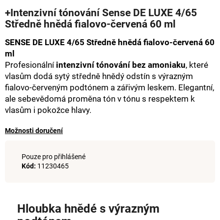
hodnocení
a
+Intenzivní tónování Sense DE LUXE 4/65
produktu
Středně hnědá fialovo-červená 60 ml
j
je
0,0
í
SENSE DE LUXE 4/65 Středně hnědá fialovo-červená 60
z
t
5
ml
hvězdiček.
?
Profesionální
intenzivní tónování bez amoniaku
, které
vlasům dodá sytý středně hnědý odstín s výrazným
fialovo-červeným podtónem a zářivým leskem. Elegantní,
ale sebevědomá proměna tón v tónu s respektem k
vlasům i pokožce hlavy.
HLEDAT
Možnosti doručení
D
Pouze pro přihlášené
o
Kód:
11230465
p
o
r
Hloubka hnědé s výrazným
u