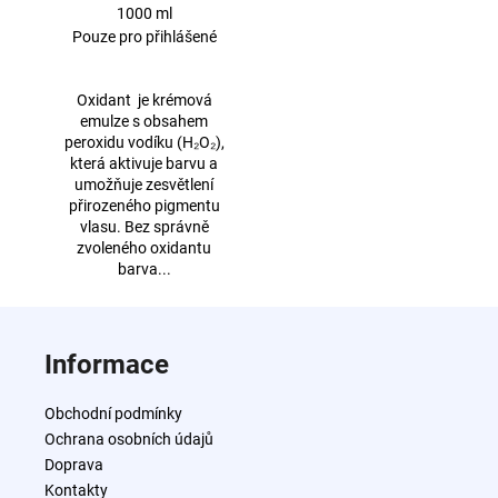
1000 ml
Pouze pro přihlášené
Oxidant je krémová
emulze s obsahem
peroxidu vodíku (H₂O₂),
která aktivuje barvu a
umožňuje zesvětlení
přirozeného pigmentu
vlasu. Bez správně
zvoleného oxidantu
barva...
Z
á
Informace
p
a
Obchodní podmínky
t
Ochrana osobních údajů
í
Doprava
Kontakty