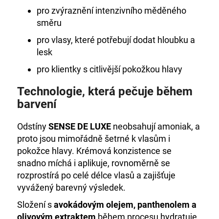
pro zvýraznění intenzivního měděného
směru
pro vlasy, které potřebují dodat hloubku a
lesk
pro klientky s citlivější pokožkou hlavy
Technologie, která pečuje během
barvení
Odstíny
SENSE DE LUXE
neobsahují amoniak, a
proto jsou mimořádně šetrné k vlasům i
pokožce hlavy. Krémová konzistence se
snadno míchá i aplikuje, rovnoměrně se
rozprostírá po celé délce vlasů a zajišťuje
vyvážený barevný výsledek.
Složení s
avokádovým olejem, panthenolem a
olivovým extraktem
během procesu hydratuje