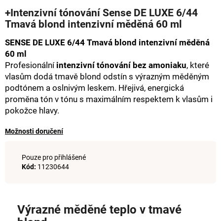
hodnocení
a
+Intenzivní tónování Sense DE LUXE 6/44
produktu
Tmavá blond intenzivní měděná 60 ml
j
je
0,0
í
SENSE DE LUXE 6/44 Tmavá blond intenzivní měděná
z
t
5
60 ml
hvězdiček.
?
Profesionální
intenzivní tónování bez amoniaku
, které
vlasům dodá tmavě blond odstín s výrazným měděným
podtónem a oslnivým leskem. Hřejivá, energická
proměna tón v tónu s maximálním respektem k vlasům i
pokožce hlavy.
HLEDAT
Možnosti doručení
D
Pouze pro přihlášené
o
Kód:
11230644
p
o
r
Výrazné měděné teplo v tmavé
u