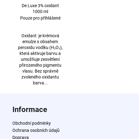
De Luxe 3% oxidant
1000 ml
Pouze pro přihlášené
Oxidant je krémová
emulze s obsahem
peroxidu vodíku (H₂O₂),
která aktivuje barvu a
umožňuje zesvětlení
přirozeného pigmentu
vlasu. Bez správně
zvoleného oxidantu
barva...
Z
á
Informace
p
a
Obchodní podmínky
t
Ochrana osobních údajů
í
Doprava