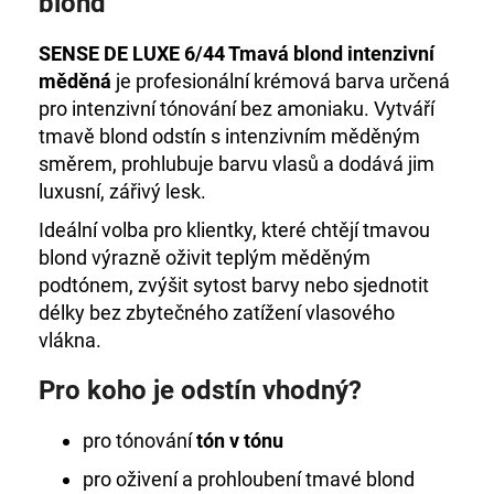
blond
č
u
j
SENSE DE LUXE 6/44 Tmavá blond intenzivní
e
měděná
je profesionální krémová barva určená
m
pro intenzivní tónování bez amoniaku. Vytváří
e
tmavě blond odstín s intenzivním měděným
směrem, prohlubuje barvu vlasů a dodává jim
DE
luxusní, zářivý lesk.
LUXE
OXIDANT
Ideální volba pro klientky, které chtějí tmavou
6%
blond výrazně oživit teplým měděným
1000
ML
podtónem, zvýšit sytost barvy nebo sjednotit
délky bez zbytečného zatížení vlasového
999
Kč
vlákna.
Pro koho je odstín vhodný?
pro tónování
tón v tónu
pro oživení a prohloubení tmavé blond