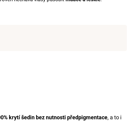
T 6% 1000 ML
0% krytí šedin bez nutnosti předpigmentace
, a to i