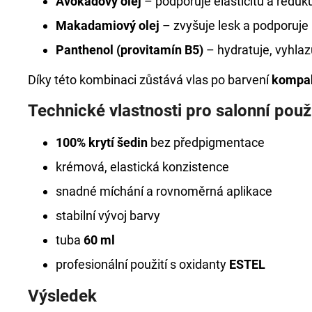
Avokádový olej
– podporuje elasticitu a reduku
Makadamiový olej
– zvyšuje lesk a podporuje 
Panthenol (provitamín B5)
– hydratuje, vyhlaz
Díky této kombinaci zůstává vlas po barvení
kompak
Technické vlastnosti pro salonní použi
100% krytí šedin
bez předpigmentace
krémová, elastická konzistence
snadné míchání a rovnoměrná aplikace
stabilní vývoj barvy
tuba
60 ml
profesionální použití s oxidanty
ESTEL
Výsledek