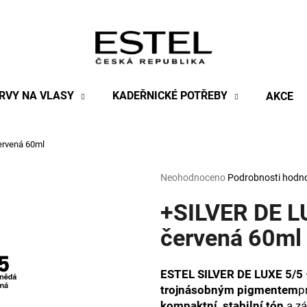
Co potřebujete najít?
RVY NA VLASY
KADEŘNICKÉ POTŘEBY
AKCE
HLEDAT
ervená 60ml
Průměrné
Neohodnoceno
Podrobnosti hodn
Doporučujeme
hodnocení
produktu
+SILVER DE L
je
0,0
červená 60ml
z
5
hvězdiček.
ESTEL SILVER DE LUXE 5/5 
trojnásobným pigmentem
p
kompaktní, stabilní tón
a zá