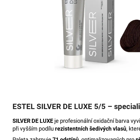
+DE LUXE BARVA 3/0 TMAVOHNĚDÁ
60ML
999 Kč
ESTEL SILVER DE LUXE 5/5 – speciali
SILVER DE LUXE
je profesionální oxidační barva vyv
při vyšším podílu
rezistentních šedivých vlasů
, kte
Paleta zahrnuje
71 odstínů
, optimalizovaných pro
p