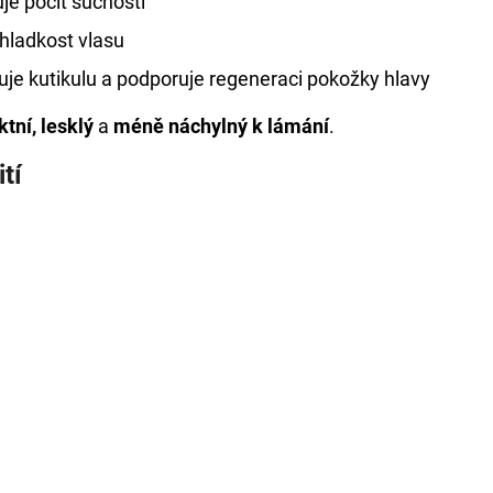
je pocit suchosti
hladkost vlasu
uje kutikulu a podporuje regeneraci pokožky hlavy
tní, lesklý
a
méně náchylný k lámání
.
tí