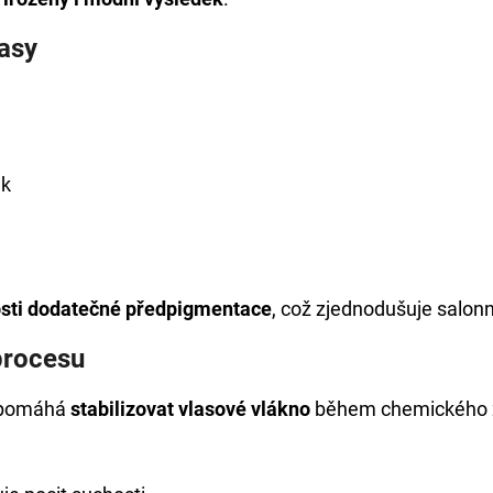
asy
ek
osti dodatečné předpigmentace
, což zjednodušuje salonn
procesu
ý pomáhá
stabilizovat vlasové vlákno
během chemického 