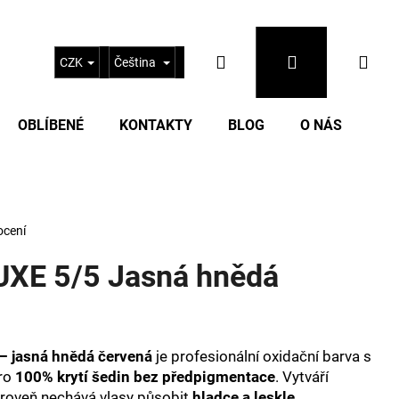
Hledat
Přihlášení
Nák
CZK
Čeština
OBLÍBENÉ
KONTAKTY
BLOG
O NÁS
koš
ocení
UXE 5/5 Jasná hnědá
Následující
– jasná hnědá červená
je profesionální oxidační barva s
ro
100% krytí šedin bez předpigmentace
. Vytváří
roveň nechává vlasy působit
hladce a leskle
.