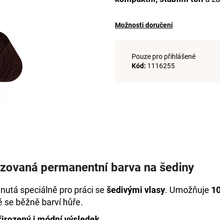
+DE LUXE BARVA 1/0 ČERNÁ 60ML
DE LUXE OXIDAN
999 Kč
999 Kč
Možnosti doručení
Pouze pro přihlášené
Kód:
1116255
zovaná permanentní barva na šediny
inutá speciálně pro práci se
šedivými vlasy
. Umožňuje
10
ré se běžně barví hůře.
řirozený i módní výsledek
.