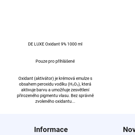
DE LUXE Oxidant 9% 1000 ml
Pouze pro přihlášené
Oxidant (aktivátor) je krémová emulze s
obsahem peroxidu vodíku (H₂O₂), která
aktivuje barvu a umožňuje zesvětlení
přirozeného pigmentu vlasu. Bez správně
zvoleného oxidantu...
Z
á
Informace
Nov
p