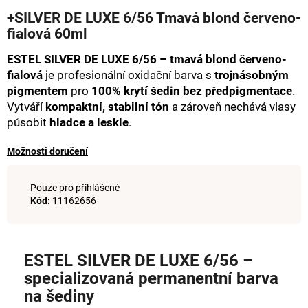
hodnocení
a
+SILVER DE LUXE 6/56 Tmavá blond červeno-
produktu
fialová 60ml
j
je
0,0
í
ESTEL SILVER DE LUXE 6/56 – tmavá blond červeno-
z
t
5
fialová
je profesionální oxidační barva s
trojnásobným
hvězdiček.
?
pigmentem
pro
100% krytí šedin bez předpigmentace
.
Vytváří
kompaktní, stabilní tón
a zároveň nechává vlasy
působit
hladce a leskle
.
Možnosti doručení
HLEDAT
Pouze pro přihlášené
Kód:
11162656
D
o
p
ESTEL SILVER DE LUXE 6/56 –
o
specializovaná permanentní barva
r
na šediny
u