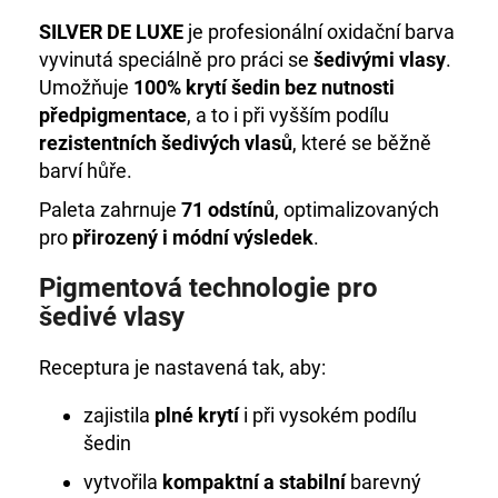
č
u
SILVER DE LUXE
je profesionální oxidační barva
j
vyvinutá speciálně pro práci se
šedivými vlasy
.
e
Umožňuje
100% krytí šedin bez nutnosti
m
předpigmentace
, a to i při vyšším podílu
e
rezistentních šedivých vlasů
, které se běžně
barví hůře.
+DE
Paleta zahrnuje
71 odstínů
, optimalizovaných
LUXE
BARVA
pro
přirozený i módní výsledek
.
6/0
TMAVÁ
Pigmentová technologie pro
BLOND
60ML
šedivé vlasy
999
Kč
Receptura je nastavená tak, aby:
zajistila
plné krytí
i při vysokém podílu
šedin
vytvořila
kompaktní a stabilní
barevný