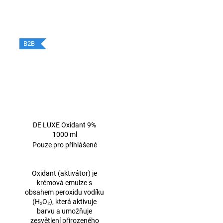
B2B
DE LUXE Oxidant 9%
1000 ml
Pouze pro přihlášené
Oxidant (aktivátor) je
krémová emulze s
obsahem peroxidu vodíku
(H₂O₂), která aktivuje
barvu a umožňuje
zesvětlení přirozeného