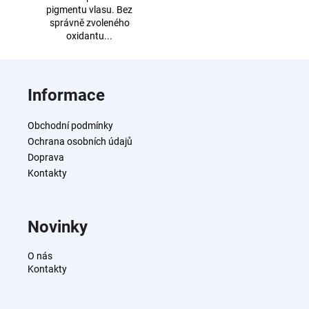
pigmentu vlasu. Bez
správně zvoleného
oxidantu...
Z
á
Informace
p
a
Obchodní podmínky
t
Ochrana osobních údajů
í
Doprava
Kontakty
Novinky
O nás
Kontakty