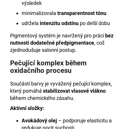
výsledek
minimalizovala
transparentnost tónu
udržela
intenzitu odstínu
po delší dobu
Pigmentový systém je navržený pro práci
bez
nutnosti dodatečné předpigmentace
, což
zjednodušuje salonní postup.
Pečující komplex během
oxidačního procesu
Součástí barvy je vyvážený pečující komplex,
který pomáhá
stabilizovat vlasové vlákno
během chemického zásahu.
Aktivní složky:
Avokádový olej
– podporuje elasticitu a
redukuje pocit suchosti