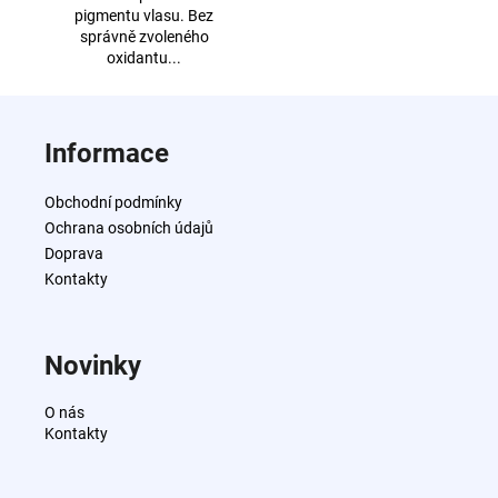
pigmentu vlasu. Bez
správně zvoleného
oxidantu...
Z
á
Informace
p
a
Obchodní podmínky
t
Ochrana osobních údajů
í
Doprava
Kontakty
Novinky
O nás
Kontakty