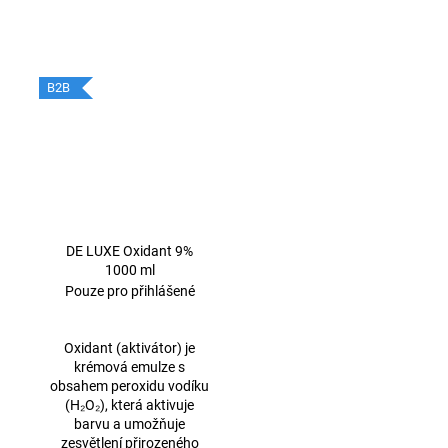
B2B
DE LUXE Oxidant 9%
1000 ml
Pouze pro přihlášené
Oxidant (aktivátor) je
krémová emulze s
obsahem peroxidu vodíku
(H₂O₂), která aktivuje
barvu a umožňuje
zesvětlení přirozeného