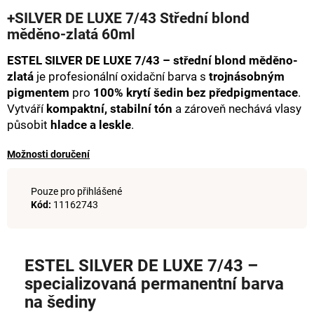
hodnocení
a
+SILVER DE LUXE 7/43 Střední blond
produktu
měděno-zlatá 60ml
j
je
0,0
í
ESTEL SILVER DE LUXE 7/43 – střední blond měděno-
z
t
5
zlatá
je profesionální oxidační barva s
trojnásobným
hvězdiček.
?
pigmentem
pro
100% krytí šedin bez předpigmentace
.
Vytváří
kompaktní, stabilní tón
a zároveň nechává vlasy
působit
hladce a leskle
.
Možnosti doručení
HLEDAT
Pouze pro přihlášené
Kód:
11162743
D
o
p
ESTEL SILVER DE LUXE 7/43 –
o
specializovaná permanentní barva
r
na šediny
u