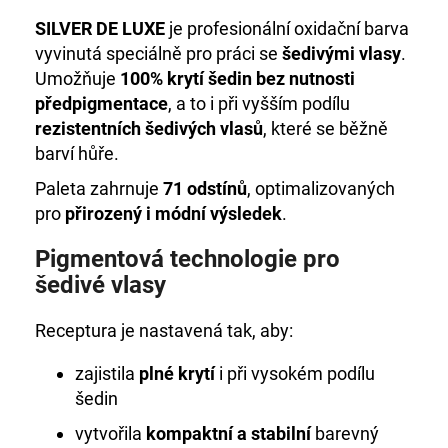
č
u
SILVER DE LUXE
je profesionální oxidační barva
j
vyvinutá speciálně pro práci se
šedivými vlasy
.
e
Umožňuje
100% krytí šedin bez nutnosti
m
předpigmentace
, a to i při vyšším podílu
e
rezistentních šedivých vlasů
, které se běžně
barví hůře.
HC
Paleta zahrnuje
71 odstínů
, optimalizovaných
LUXURY
HYDROBALANCE
pro
přirozený i módní výsledek
.
DVOUFÁZOVÝ-
PEČUJÍCÍ
Pigmentová technologie pro
SPREJ
šedivé vlasy
810
Kč
Receptura je nastavená tak, aby:
zajistila
plné krytí
i při vysokém podílu
šedin
vytvořila
kompaktní a stabilní
barevný