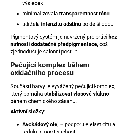
výsledek
minimalizovala
transparentnost tónu
udržela
intenzitu odstínu
po delší dobu
Pigmentový systém je navržený pro práci
bez
nutnosti dodatečné předpigmentace
, což
zjednodušuje salonní postup.
Pečující komplex během
oxidačního procesu
Součástí barvy je vyvážený pečující komplex,
který pomáhá
stabilizovat vlasové vlákno
během chemického zásahu.
Aktivní složky:
Avokádový olej
– podporuje elasticitu a
redukuje pocit suchosti