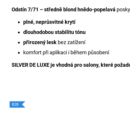
Odstín 7/71 – středně blond hnědo-popelavá
posky
plné, neprůsvitné krytí
dlouhodobou stabilitu tónu
přirozený lesk
bez zatížení
komfort při aplikaci i během působení
SILVER DE LUXE je vhodná pro salony, které požad
B2B