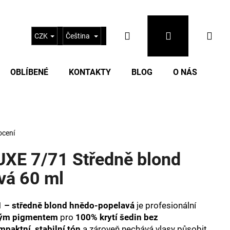
Hledat
Přihlášení
Nák
CZK
Čeština
OBLÍBENÉ
KONTAKTY
BLOG
O NÁS
koš
ocení
UXE 7/71 Středně blond
vá 60 ml
Následující
 – středně blond hnědo-popelavá
je profesionální
ným pigmentem
pro
100% krytí šedin bez
mpaktní, stabilní tón
a zároveň nechává vlasy působit