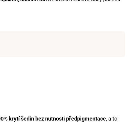
T 6% 1000 ML
0% krytí šedin bez nutnosti předpigmentace
, a to i