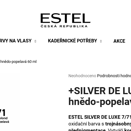
Co potřebujete najít?
RVY NA VLASY
KADEŘNICKÉ POTŘEBY
AKCE
HLEDAT
 hnědo-popelavá 60 ml
Průměrné
Neohodnoceno
Podrobnosti hodn
Doporučujeme
hodnocení
produktu
+SILVER DE L
je
0,0
hnědo-popela
z
5
hvězdiček.
ESTEL SILVER DE LUXE 7/71
oxidační barva s
trojnásob
předpigmentace
. Vytváří
ko