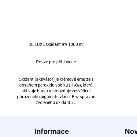
DE LUXE Oxidant 9% 1000 ml
Pouze pro přihlášené
Oxidant (aktivátor) je krémová emulze s
obsahem peroxidu vodíku (H₂O₂), která
aktivuje barvu a umožňuje zesvětlení
přirozeného pigmentu vlasu. Bez správně
zvoleného oxidantu...
Z
á
Informace
Nov
p