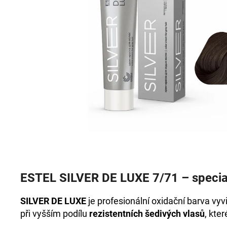
+DE LUXE BARVA 3/0 TMAVOHNĚDÁ
60ML
999 Kč
ESTEL SILVER DE LUXE 7/71 – specia
SILVER DE LUXE
je profesionální oxidační barva vyv
při vyšším podílu
rezistentních šedivých vlasů
, kte