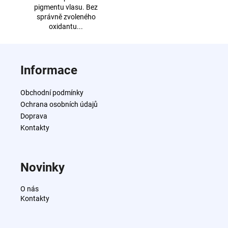
pigmentu vlasu. Bez
správně zvoleného
oxidantu...
Z
á
Informace
p
a
Obchodní podmínky
t
Ochrana osobních údajů
í
Doprava
Kontakty
Novinky
O nás
Kontakty