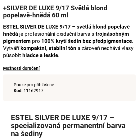
hodnocení
a
+SILVER DE LUXE 9/17 Světlá blond
produktu
popelavě-hnědá 60 ml
j
je
0,0
í
ESTEL SILVER DE LUXE 9/17 – světlá blond popelavě-
z
t
5
hnědá
je profesionální oxidační barva s
trojnásobným
hvězdiček.
?
pigmentem
pro
100% krytí šedin bez předpigmentace
.
Vytváří
kompaktní, stabilní tón
a zároveň nechává vlasy
působit
hladce a leskle
.
Možnosti doručení
HLEDAT
Pouze pro přihlášené
Kód:
11162917
D
o
p
ESTEL SILVER DE LUXE 9/17 –
o
specializovaná permanentní barva
r
na šediny
u