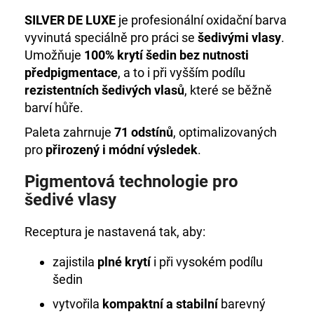
č
u
SILVER DE LUXE
je profesionální oxidační barva
j
vyvinutá speciálně pro práci se
šedivými vlasy
.
e
Umožňuje
100% krytí šedin bez nutnosti
m
předpigmentace
, a to i při vyšším podílu
e
rezistentních šedivých vlasů
, které se běžně
barví hůře.
+DE
Paleta zahrnuje
71 odstínů
, optimalizovaných
LUXE
BARVA
pro
přirozený i módní výsledek
.
1/0
ČERNÁ
Pigmentová technologie pro
60ML
šedivé vlasy
999
Kč
Receptura je nastavená tak, aby:
zajistila
plné krytí
i při vysokém podílu
šedin
vytvořila
kompaktní a stabilní
barevný