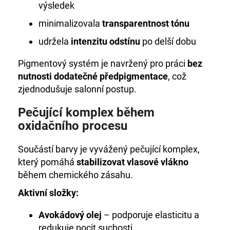
výsledek
minimalizovala
transparentnost tónu
udržela
intenzitu odstínu
po delší dobu
Pigmentový systém je navržený pro práci
bez
nutnosti dodatečné předpigmentace
, což
zjednodušuje salonní postup.
Pečující komplex během
oxidačního procesu
Součástí barvy je vyvážený pečující komplex,
který pomáhá
stabilizovat vlasové vlákno
během chemického zásahu.
Aktivní složky:
Avokádový olej
– podporuje elasticitu a
redukuje pocit suchosti