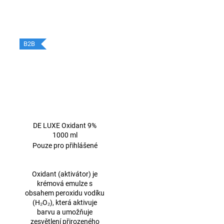
B2B
DE LUXE Oxidant 9%
1000 ml
Pouze pro přihlášené
Oxidant (aktivátor) je
krémová emulze s
obsahem peroxidu vodíku
(H₂O₂), která aktivuje
barvu a umožňuje
zesvětlení přirozeného