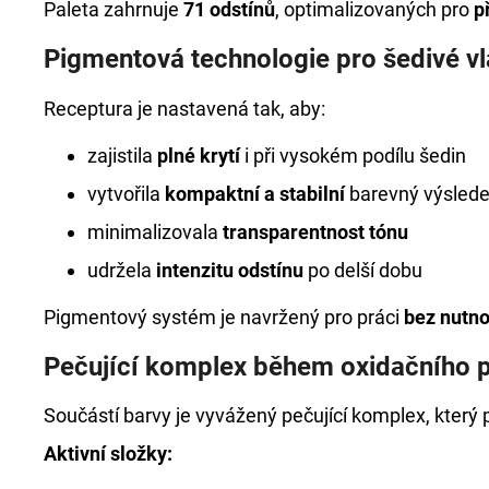
Paleta zahrnuje
71 odstínů
, optimalizovaných pro
p
Pigmentová technologie pro šedivé vl
Receptura je nastavená tak, aby:
zajistila
plné krytí
i při vysokém podílu šedin
vytvořila
kompaktní a stabilní
barevný výsled
minimalizovala
transparentnost tónu
udržela
intenzitu odstínu
po delší dobu
Pigmentový systém je navržený pro práci
bez nutn
Pečující komplex během oxidačního 
Součástí barvy je vyvážený pečující komplex, kter
Aktivní složky: