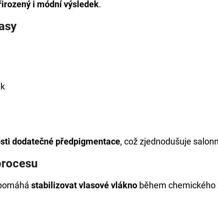
řirozený i módní výsledek
.
asy
ek
osti dodatečné předpigmentace
, což zjednodušuje salonn
procesu
ý pomáhá
stabilizovat vlasové vlákno
během chemického 