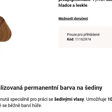
+DE LUXE BARVA 1/0 ČERNÁ 60ML
DE LUXE OXIDAN
hladce a leskle
.
999 Kč
999 Kč
Možnosti doručení
Pouze pro přihlášené
Kód:
11162974
lizovaná permanentní barva na šediny
inutá speciálně pro práci se
šedivými vlasy
. Umožňuje
10
ré se běžně barví hůře.