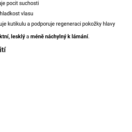
je pocit suchosti
hladkost vlasu
uje kutikulu a podporuje regeneraci pokožky hlavy
tní, lesklý
a
méně náchylný k lámání
.
tí