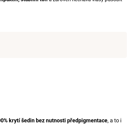
T 6% 1000 ML
0% krytí šedin bez nutnosti předpigmentace
, a to i