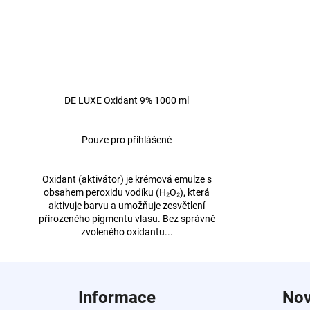
DE LUXE Oxidant 9% 1000 ml
Pouze pro přihlášené
Oxidant (aktivátor) je krémová emulze s
obsahem peroxidu vodíku (H₂O₂), která
aktivuje barvu a umožňuje zesvětlení
přirozeného pigmentu vlasu. Bez správně
zvoleného oxidantu...
Z
á
Informace
Nov
p