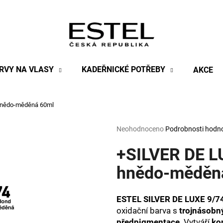
Co potřebujete najít?
RVY NA VLASY
KADEŘNICKÉ POTŘEBY
AKCE
HLEDAT
 hnědo-měděná 60ml
Průměrné
Neohodnoceno
Podrobnosti hodn
Doporučujeme
hodnocení
produktu
+SILVER DE LU
je
0,0
hnědo-měděn
z
5
hvězdiček.
ESTEL SILVER DE LUXE 9/7
oxidační barva s
trojnásob
předpigmentace
. Vytváří
ko