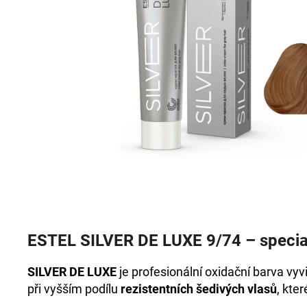
+DE LUXE BARVA 3/0 TMAVOHNĚDÁ
60ML
999 Kč
ESTEL SILVER DE LUXE 9/74 – specia
SILVER DE LUXE
je profesionální oxidační barva vyv
při vyšším podílu
rezistentních šedivých vlasů
, kte