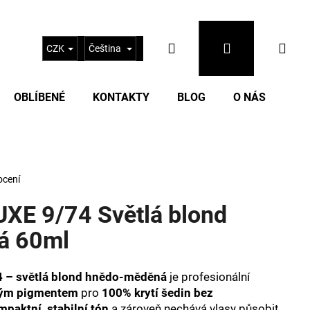
Hledat
Přihlášení
Nák
CZK
Čeština
OBLÍBENÉ
KONTAKTY
BLOG
O NÁS
koš
ocení
XE 9/74 Světlá blond
á 60ml
Následující
4 – světlá blond hnědo-měděná
je profesionální
ným pigmentem
pro
100% krytí šedin bez
mpaktní, stabilní tón
a zároveň nechává vlasy působit