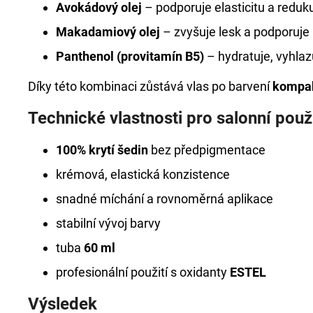
Avokádový olej
– podporuje elasticitu a reduku
Makadamiový olej
– zvyšuje lesk a podporuje 
Panthenol (provitamín B5)
– hydratuje, vyhlaz
Díky této kombinaci zůstává vlas po barvení
kompak
Technické vlastnosti pro salonní použi
100% krytí šedin
bez předpigmentace
krémová, elastická konzistence
snadné míchání a rovnoměrná aplikace
stabilní vývoj barvy
tuba
60 ml
profesionální použití s oxidanty
ESTEL
Výsledek