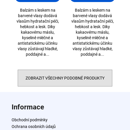
Balzám s leskem na
Balzám s leskem na
barvené vlasy dodává
barvené vlasy dodává
vlasům hydratační péči,
vlasům hydratační péči,
hebkost a lesk. Díky
hebkost a lesk. Díky
kakaovému máslu,
kakaovému máslu,
kyselině mléčné a
kyselině mléčné a
antistatickému účinku
antistatickému účinku
vlasy zůstávají hladké,
vlasy zůstávají hladké,
poddajné a...
poddajné a...
ZOBRAZIT VŠECHNY PODOBNÉ PRODUKTY
Z
á
Informace
p
a
Obchodní podmínky
t
Ochrana osobních údajů