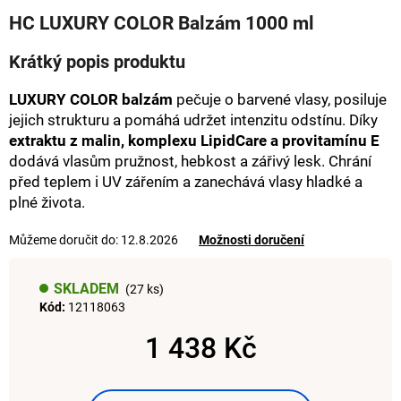
hodnocení
a
HC LUXURY COLOR Balzám 1000 ml
produktu
j
je
Krátký popis produktu
0,0
í
z
t
5
LUXURY COLOR balzám
pečuje o barvené vlasy, posiluje
hvězdiček.
?
jejich strukturu a pomáhá udržet intenzitu odstínu. Díky
extraktu z malin, komplexu LipidCare a provitamínu E
dodává vlasům pružnost, hebkost a zářivý lesk. Chrání
před teplem i UV zářením a zanechává vlasy hladké a
plné života.
HLEDAT
Můžeme doručit do:
12.8.2026
Možnosti doručení
D
SKLADEM
(27 ks)
o
Kód:
12118063
p
1 438 Kč
o
r
Měrná
u
cena: