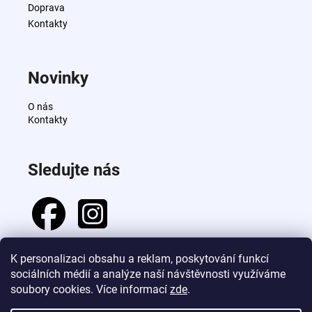
í
Doprava
Kontakty
Novinky
O nás
Kontakty
Sledujte nás
K personalizaci obsahu a reklam, poskytování funkcí
sociálních médií a analýze naší návštěvnosti využíváme
Přijímáme online platby
soubory cookies. Více informací
zde
.