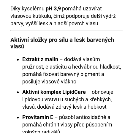
Díky kyselému
pH 3,9
pomáhá uzavírat
vlasovou kutikulu, čímž podporuje delší výdrž
barvy, vyšší lesk a hladší povrch vlasu.
Aktivní složky pro sílu a lesk barvených
vlasů
Extrakt z malin
– dodává vlasům
pružnost, elasticitu a hedvábnou hladkost,
pomáhá fixovat barevný pigment a
posiluje vlasové vlákno
Aktivní komplex LipidCare
– obnovuje
lipidovou vrstvu u suchých a křehkých,
vlasů, dodává zdravý lesk a hebkost
Provitamin E
– působí antioxidačně a
pomáhá chránit vlasy před působením
volných radikálů