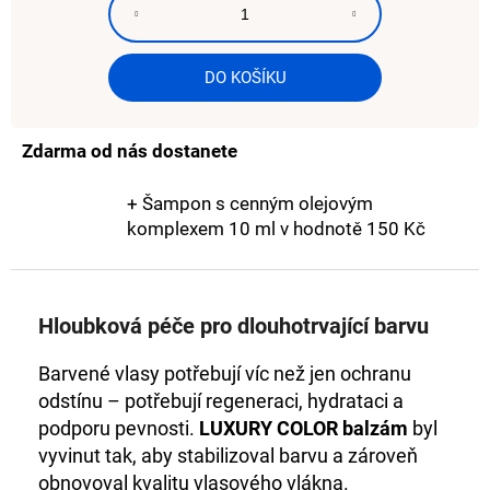
č
u
j
e
DO KOŠÍKU
m
e
Zdarma od nás dostanete
HC
+ Šampon s cenným olejovým
LUXURY
HYDROBALANCE
komplexem 10 ml
v hodnotě 150 Kč
DVOUFÁZOVÝ-
PEČUJÍCÍ
SPREJ
810
Hloubková péče pro dlouhotrvající barvu
Kč
Barvené vlasy potřebují víc než jen ochranu
odstínu – potřebují regeneraci, hydrataci a
podporu pevnosti.
LUXURY COLOR balzám
byl
vyvinut tak, aby stabilizoval barvu a zároveň
obnovoval kvalitu vlasového vlákna.