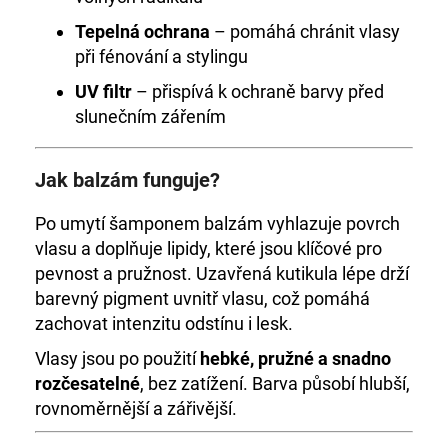
Tepelná ochrana
– pomáhá chránit vlasy
při fénování a stylingu
UV filtr
– přispívá k ochraně barvy před
slunečním zářením
Jak balzám funguje?
Po umytí šamponem balzám vyhlazuje povrch
vlasu a doplňuje lipidy, které jsou klíčové pro
pevnost a pružnost. Uzavřená kutikula lépe drží
barevný pigment uvnitř vlasu, což pomáhá
zachovat intenzitu odstínu i lesk.
Vlasy jsou po použití
hebké, pružné a snadno
rozčesatelné
, bez zatížení. Barva působí hlubší,
rovnoměrnější a zářivější.