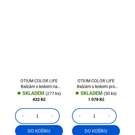
OTIUM COLOR LIFE
OTIUM COLOR LIFE
Balzám s leskem na
Balzám s leskem pro
barvené vlasy 200 ml
barvené vlasy 1000 ml
SKLADEM
SKLADEM
(277 ks)
(50 ks)
432 Kč
1 078 Kč
DO KOŠÍKU
DO KOŠÍKU