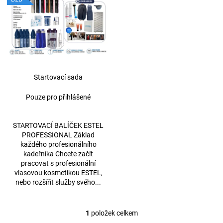
p
a
i
j
s
í
p
t
r
?
o
Startovací sada
d
Pouze pro přihlášené
u
k
HLEDAT
t
STARTOVACÍ BALÍČEK ESTEL
PROFESSIONAL Základ
ů
každého profesionálního
kadeřníka Chcete začít
D
pracovat s profesionální
o
vlasovou kosmetikou ESTEL,
p
nebo rozšířit služby svého...
o
r
u
1
položek celkem
O