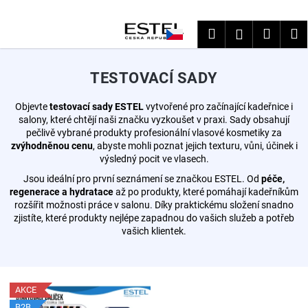
K
Přejít
na
o
Hledat
Nákup
M
Přihlášení
obsah
Zpět
Zpět
š
košík
í
C
TESTOVACÍ SADY
k
o
Objevte
testovací sady ESTEL
vytvořené pro začínající kadeřnice i
p
salony, které chtějí naši značku vyzkoušet v praxi. Sady obsahují
o
pečlivě vybrané produkty profesionální vlasové kosmetiky za
t
zvýhodněnou cenu
, abyste mohli poznat jejich texturu, vůni, účinek i
výsledný pocit ve vlasech.
ř
e
Jsou ideální pro první seznámení se značkou ESTEL. Od
péče,
regenerace a hydratace
až po produkty, které pomáhají kadeřníkům
b
rozšířit možnosti práce v salonu. Díky praktickému složení snadno
u
zjistíte, které produkty nejlépe zapadnou do vašich služeb a potřeb
vašich klientek.
j
e
t
V
e
AKCE
ý
n
B2B