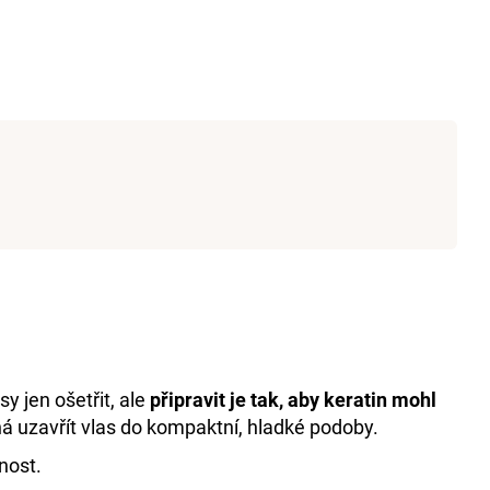
T 6% 1000 ML
y jen ošetřit, ale
připravit je tak, aby keratin mohl
há uzavřít vlas do kompaktní, hladké podoby.
vnost.