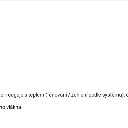
tor reaguje s teplem (fénování / žehlení podle systému), 
ého vlákna