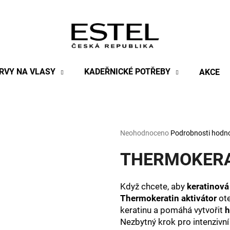
Co potřebujete najít?
RVY NA VLASY
KADEŘNICKÉ POTŘEBY
AKCE
HLEDAT
Průměrné
Neohodnoceno
Podrobnosti hodn
Doporučujeme
hodnocení
produktu
THERMOKERATI
je
0,0
z
Když chcete, aby
keratinová
5
Thermokeratin aktivátor
ote
hvězdiček.
keratinu a pomáhá vytvořit
h
Nezbytný krok pro intenzivní