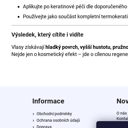
Aplikujte po keratinové péči dle doporučenéh
Používejte jako součást kompletní termokerat
Výsledek, který cítíte i vidíte
Vlasy získávají
hladký povrch, vyšší hustotu, pružno
Nejde jen o kosmetický efekt – jde o cílenou regener
Z
á
Informace
Nov
p
a
O nás
Obchodní podmínky
t
Konta
Ochrana osobních údajů
í
Doprava