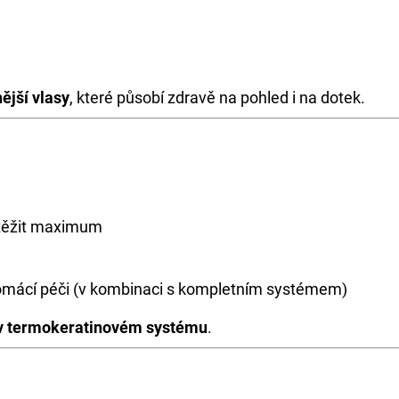
nější vlasy
, které působí zdravě na pohled i na dotek.
vytěžit maximum
i domácí péči (v kombinaci s kompletním systémem)
 v termokeratinovém systému
.