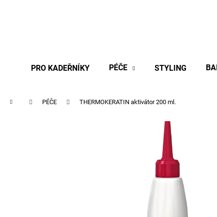
K
Přejít
na
o
obsah
Zpět
Zpět
š
do
do
í
obchodu
obchodu
k
PÉČE
BA
PRO KADEŘNÍKY
STYLING
Domů
PÉČE
THERMOKERATIN aktivátor 200 ml.