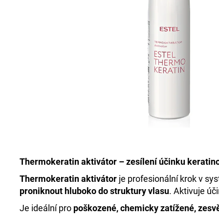
+DE LUXE BARVA 3/0 TMAVOHNĚDÁ
60ML
999 Kč
Thermokeratin aktivátor – zesílení účinku keratin
Thermokeratin aktivátor
je profesionální krok v sy
proniknout hluboko do struktury vlasu
. Aktivuje ú
Je ideální pro
poškozené, chemicky zatížené, zesvě