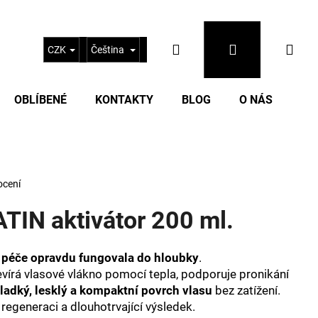
Hledat
Přihlášení
Nák
CZK
Čeština
OBLÍBENÉ
KONTAKTY
BLOG
O NÁS
koš
ocení
N aktivátor 200 ml.
 péče opravdu fungovala do hloubky
.
vírá vlasové vlákno pomocí tepla, podporuje pronikání
Následující
ladký, lesklý a kompaktní povrch vlasu
bez zatížení.
 regeneraci a dlouhotrvající výsledek.