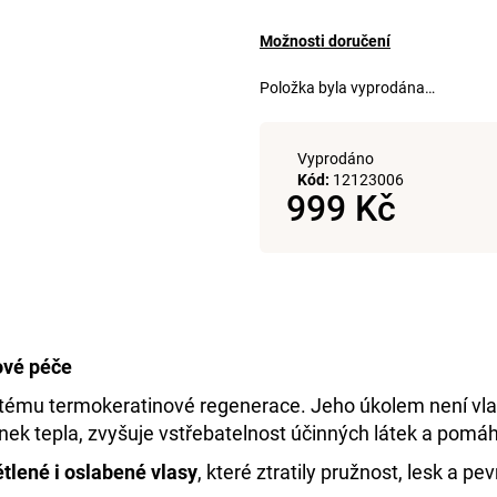
+DE LUXE BARVA 1/0 ČERNÁ 60ML
DE LUXE OXIDAN
999 Kč
999 Kč
Možnosti doručení
Položka byla vyprodána…
Vyprodáno
Kód:
12123006
999 Kč
Měrná
cena:
ové péče
stému termokeratinové regenerace. Jeho úkolem není vlas
činek tepla, zvyšuje vstřebatelnost účinných látek a pomá
tlené i oslabené vlasy
, které ztratily pružnost, lesk a pe